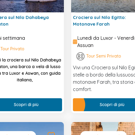
era sul Nilo Dahabeya
Crociera sul Nilo Egitto:
aton
Motonave Farah
i settimana
Lunedì da Luxor - Venerdì
Assuan
Tour Privato
Tour Semi Privato
i la crociera sul Nilo Dahabeya
ton, una barca a vela di lusso
Vivi una Crociera sul Nilo Eg
a tra Luxor e Aswan, con guida
stelle a bordo della lussuos
italiana,
motonave Farah, tra storia 
comfort.
Scopri di più
Scopri di più