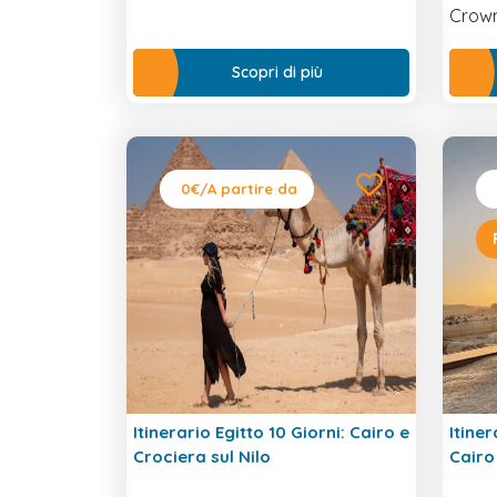
Crown
millen
comfor
Scopri di più
inclus
0€
/A partire da
Itinerario Egitto 10 Giorni: Cairo e
Itiner
Crociera sul Nilo
Cairo