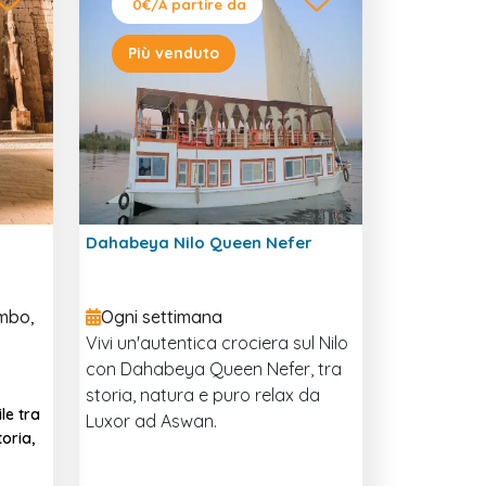
0€
/A partire da
Più venduto
:
Dahabeya Nilo Queen Nefer
Ombo,
Ogni settimana
Vivi un'autentica crociera sul Nilo
con Dahabeya Queen Nefer, tra
storia, natura e puro relax da
le tra
Luxor ad Aswan.
toria,