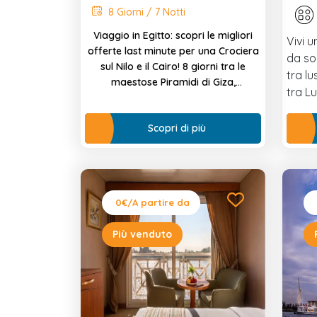
8 Giorni / 7 Notti
Viaggio in Egitto: scopri le migliori
Vivi u
offerte last minute per una Crociera
da so
sul Nilo e il Cairo! 8 giorni tra le
tra lu
maestose Piramidi di Giza,
tra L
navigando da Luxor ad Aswan, con
visite ai templi e guida in italiano.
Scopri di più
0€
/A partire da
Più venduto