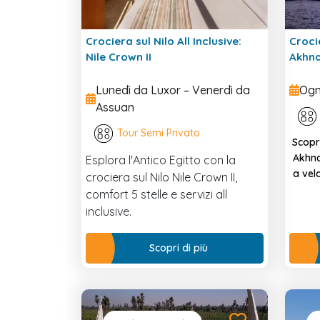
Crociera sul Nilo All Inclusive:
Croci
Nile Crown II
Akhn
Lunedì da Luxor – Venerdì da
Ogn
Assuan
Tour Semi Privato
Scopr
Akhna
Esplora l'Antico Egitto con la
a vel
crociera sul Nilo Nile Crown II,
comfort 5 stelle e servizi all
inclusive.
Scopri di più