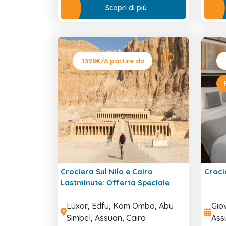
Scopri di più
1398€
/A partire da
Crociera Sul Nilo e Cairo
Croci
Lastminute: Offerta Speciale
Luxor, Edfu, Kom Ombo, Abu
Gio
Simbel, Assuan, Cairo
Ass