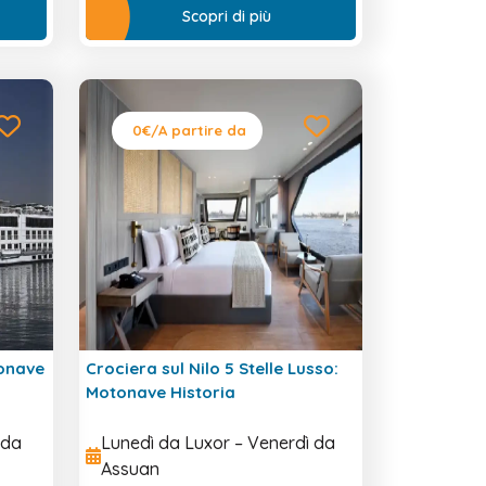
Scopri di più
0€
/A partire da
tonave
Crociera sul Nilo 5 Stelle Lusso:
Motonave Historia
 da
Lunedì da Luxor – Venerdì da
Assuan