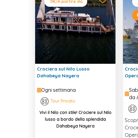
0€
/A partire da
Crociera sul Nilo Lusso
Croci
Dahabeya Nayera
Opera
Ogni settimana
Sab
da 
Tour Privato
Vivi il Nilo con stile! Crociere sul Nilo
lusso a bordo della splendida
Scopri
Dahabeya Nayera
Crocie
Opera