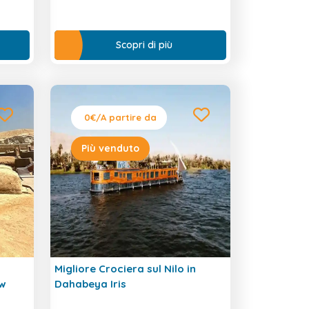
Scopri di più
0€
/A partire da
Più venduto
Migliore Crociera sul Nilo in
ow
Dahabeya Iris