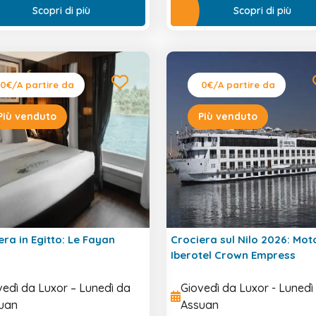
Scopri di più
Scopri di più
0€
/A partire da
0€
/A partire da
Più venduto
Più venduto
era in Egitto: Le Fayan
Crociera sul Nilo 2026: Mo
Iberotel Crown Empress
vedì da Luxor – Lunedì da
Giovedì da Luxor - Lunedì
uan
Assuan