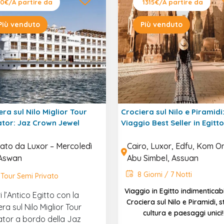
0€
/A partire da
1315€
/A partire da
Più venduto
Più venduto
era sul Nilo Miglior Tour
Crociera sul Nilo e Piramidi
tor: Jaz Crown Jewel
Viaggio Best Seller in Egitto
ato da Luxor – Mercoledì
Cairo, Luxor, Edfu, Kom 
Aswan
Abu Simbel, Assuan
8 Giorni / 7 Notti
Tour Semi Privato
Viaggio in Egitto indimenticabi
 l’Antico Egitto con la
Crociera sul Nilo e Piramidi, s
ra sul Nilo Miglior Tour
cultura e paesaggi unici!
tor a bordo della Jaz