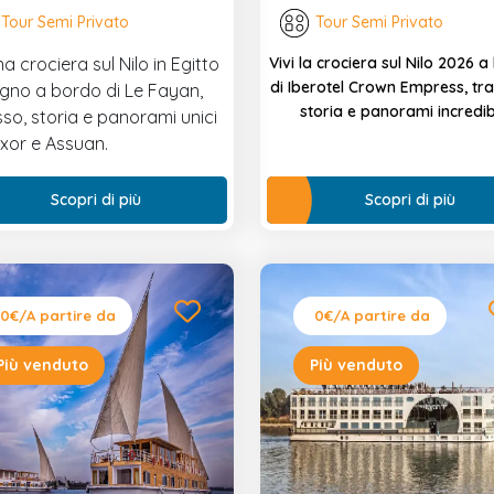
Tour Semi Privato
Tour Semi Privato
na crociera sul Nilo in Egitto
Vivi la crociera sul Nilo 2026 
di Iberotel Crown Empress, tra
gno a bordo di Le Fayan,
storia e panorami incredibi
sso, storia e panorami unici
uxor e Assuan.
Scopri di più
Scopri di più
0€
/A partire da
0€
/A partire da
Più venduto
Più venduto