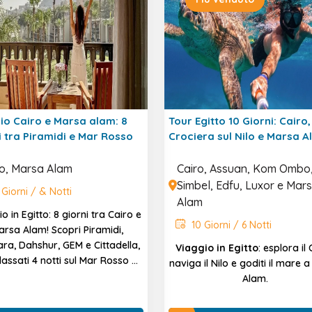
io Cairo e Marsa alam: 8
Tour Egitto 10 Giorni: Cairo,
i tra Piramidi e Mar Rosso
Crociera sul Nilo e Marsa 
ro, Marsa Alam
Cairo, Assuan, Kom Ombo
Simbel, Edfu, Luxor e Mar
Giorni / & Notti
Alam
o in Egitto: 8 giorni tra Cairo e
10 Giorni / 6 Notti
arsa Alam! Scopri Piramidi,
ra, Dahshur, GEM e Cittadella,
Viaggio in Egitto
: esplora il 
ilassati 4 notti sul Mar Rosso a
naviga il Nilo e goditi il mare 
Marsa Alam!
Alam.