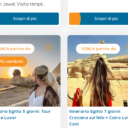
 Jewel. Visita templi
ari tra Luxor e Aswan,
t 5 stelle e servizi all
Scopri di più
Scopri di più
ive.
0€
/A partire da
1123€
/A partire da
Più venduto
ario Egitto 5 giorni: Tour
Itinerario Egitto 7 giorni:
 e Luxor
Crociera sul Nilo + Cairo L
Cost