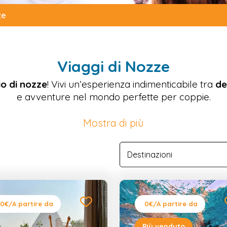
ze
Viaggi di Nozze
io di nozze
! Vivi un’esperienza indimenticabile tra
de
e avventure nel mondo perfette per coppie.
Mostra di più
0€
/A partire da
0€
/A partire da
Più venduto