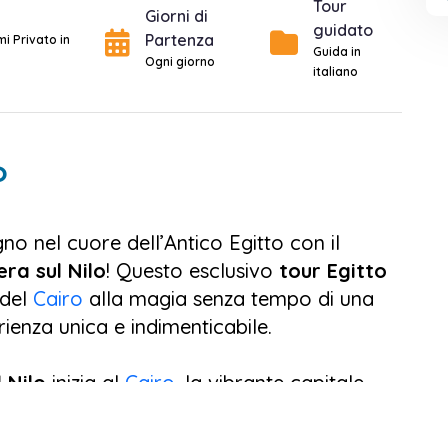
Tour
Giorni di
guidato
Partenza
mi Privato in
Guida in
Ogni giorno
italiano
o
no nel cuore dell’Antico Egitto con il
era sul Nilo
! Questo esclusivo
tour Egitto
 del
Cairo
alla magia senza tempo di una
rienza unica e indimenticabile.
l Nilo
inizia al
Cairo
, la vibrante capitale
caloroso benvenuto e assistito fin dal tuo
 relax e alla scoperta della città, con la