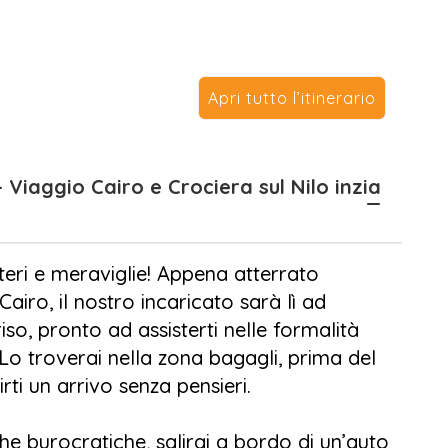
iglie anche in serata.
Crociera sul Nil
o entra nel vivo con la
Apri tutto l’itinerario
za,
Saqqara
e
Dahshur
. Ammirerai la
i Cheope
, ti lascerai affascinare dalla
delle antiche necropoli.
della storia egizia con la visita al
Grande
di Saladino e al vivace bazar di
Khan El
autentica atmosfera locale.
steri e meraviglie! Appena atterrato
Cairo, il nostro incaricato sarà lì ad
 tua straordinaria crociera sul Nilo. Dopo un
so, pronto ad assisterti nelle formalità
na nave di lusso, pronta a svelarti le
. Lo troverai nella zona bagagli, prima del
 la
Diga Alta
, il misterioso
Obelisco
rti un arrivo senza pensieri.
ima di concludere la giornata con un
e burocratiche, salirai a bordo di un’auto