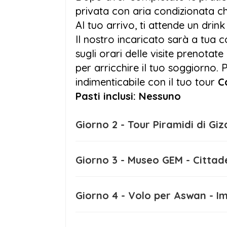
privata con aria condizionata c
Durante il nostro pacchetto Cairo e C
Al tuo arrivo, ti attende un drink
templi di
Kom Ombo
ed Edfu, ammir
Il nostro incaricato sarà a tua c
Luxor
, per chi lo desidera, sarà pos
sugli orari delle visite prenotate 
Simbel
, uno dei siti più iconici dell’Eg
per arricchire il tuo soggiorno. 
indimenticabile con il tuo tour
C
L’ultima tappa del viaggio il Cairo e 
Pasti inclusi: Nessuno
potrai rilassarti prima della partenza
un’avventura epica sulle rive del Nil
Giorno 2 - Tour Piramidi
L’Egitto ti aspetta per un’esperien
Giorno 3 - Museo GEM - C
con il
tour Cairo e crociera sul Ni
e crociera sul Nilo!
Giorno 4 - Volo per Asw