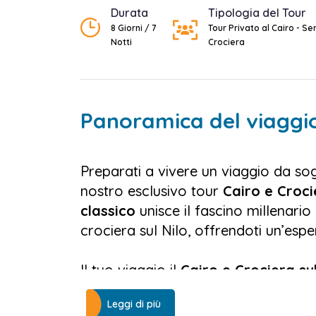
Durata
Tipologia del Tour
8 Giorni / 7
Tour Privato al Cairo - Se
Notti
Crociera
Panoramica del viaggi
Preparati a vivere un viaggio da sog
nostro esclusivo tour
Cairo e Croci
classico
unisce il fascino millenario
crociera sul Nilo, offrendoti un’espe
Il tuo viaggio il
Cairo e Crociera su
egiziana, dove sarai accolto con un 
Leggi di più
arrivo. Il primo giorno è dedicato al