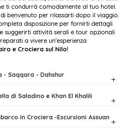
he ti condurrà comodamente al tuo hotel.
rociera sul Nilo offerte, esplorerai i
 di benvenuto per rilassarti dopo il viaggio.
erai la grandiosità di
Karnak
e
Tempio di
ompleta disposizione per fornirti dettagli
sibile partecipare a un’escursione ad
Abu
e suggerirti attività serali e tour opzionali
itto.
Preparati a vivere un’esperienza
airo e Crociera sul Nilo!
crociera sul Nilo ti riporterà al Cairo, dove
, portando con te ricordi indelebili di
o.
 di Giza - Saqqara - Dahshur
za che resterà impressa nel cuore per sempre
ittadella di Saladino e Khan El Khalili
lo
e le migliori offerte per un viaggio Cairo
an - Imbarco in Crociera -Escursioni Assuan