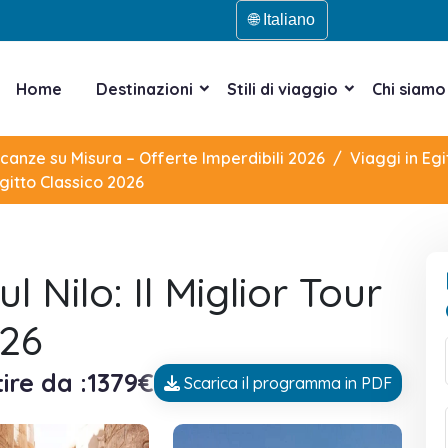
🌐 Italiano
Home
Destinazioni
Stili di viaggio
Chi siamo
acanze su Misura – Offerte Imperdibili 2026
Viaggi in Egi
 Egitto Classico 2026
l Nilo: Il Miglior Tour
026
ire da :1379€
Scarica il programma in PDF