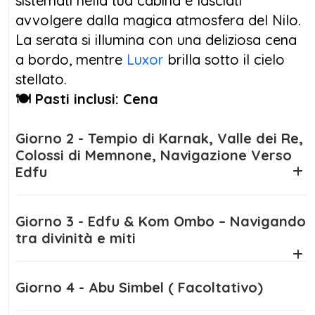
sistemati nella tua cabina e lasciati
maestose
Piramidi di Giza
,
La Sfinge
e il
avvolgere dalla magica atmosfera del Nilo.
Grande Museo Egizio
, scrigno di tesori
La serata si illumina con una deliziosa cena
inestimabili. Per concludere, una passeggiata
a bordo, mentre
Luxor
brilla sotto il cielo
tra i vicoli del
mercato di Khan El Khalili
, il
stellato.
bazar più antico e suggestivo della capitale.
🍽️ Pasti inclusi: Cena
Se sogni una crociera sul Nilo più Cairo,
Giorno 2 - Tempio di Karnak, Valle dei Re,
Colossi di Memnone, Navigazione Verso
questo
itinerario Egitto 7 giorni
è
Edfu
l’esperienza perfetta per te! Il Nilo sarà la tua
guida in questa terra di mistero e grandezza…
sei pronto a partire?
Giorno 3 - Edfu & Kom Ombo – Navigando
tra divinità e miti
Giorno 4 - Abu Simbel ( Facoltativo)