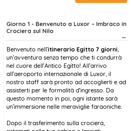
L’avventura inizia a Luxor, la più grande città
museo a cielo aperto, dove esplorerai
Giorno 1 - Benvenuto a Luxor – Imbraco in
Crociera sul Nilo
la
Valle dei Re
e il maestoso
Tempio di
Karnak
. A bordo di una crociera di lusso,
solcherai le acque del Nilo alla scoperta
Benvenuto nell’
itinerario Egitto 7 giorni
,
di
Edfu
e
Kom Ombo
, templi intrisi di miti e
un’avventura senza tempo che ti condurrà
simboli sacri. Il cuore del tuo itinerario Egitto
nel cuore dell’Antico Egitto! All’arrivo
7 giorni batte forte ad
Abu Simbel
, davanti ai
all’aeroporto internazionale di Luxor, il
colossi di Ramses II, autentici capolavori
nostro staff sarà pronto ad accoglierti e ad
scolpiti nella roccia.
assisterti per le formalità d’ingresso. Da
questo momento in poi, ogni istante sarà
Ad Aswan, ti attende l’incantevole
Tempio di
un’immersione nelle meraviglie faraoniche.
Philae
, un’isola sacra immersa nelle acque
cristalline, mentre il ritorno al
Cairo
segna
Dopo il trasferimento sulla crociera,
l’inizio di una nuova avventura: le