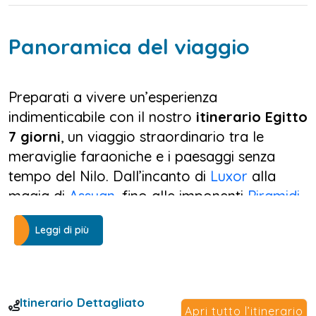
Panoramica del viaggio
Preparati a vivere un’esperienza
indimenticabile con il nostro
itinerario Egitto
7 giorni
, un viaggio straordinario tra le
meraviglie faraoniche e i paesaggi senza
tempo del Nilo. Dall’incanto di
Luxor
alla
magia di
Assuan
, fino alle imponenti
Piramidi
di Giza
, ogni giorno sarà un’immersione nella
Leggi di più
storia e nella cultura millenaria di questa
terra leggendaria. Se sei alla ricerca delle
migliori Egitto crociera sul Nilo e Cairo
offerte, questa è l’occasione perfetta per
Itinerario Dettagliato
Apri tutto l’itinerario
vivere un'avventura da sogno!