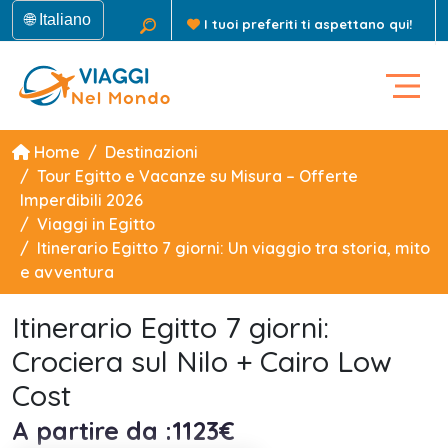
🌐 Italiano
I tuoi preferiti ti aspettano qui!
Home
Destinazioni
Tour Egitto e Vacanze su Misura – Offerte
Imperdibili 2026
Viaggi in Egitto
Itinerario Egitto 7 giorni: Un viaggio tra storia, mito
e avventura
Itinerario Egitto 7 giorni:
Crociera sul Nilo + Cairo Low
Cost
A partire da :1123€