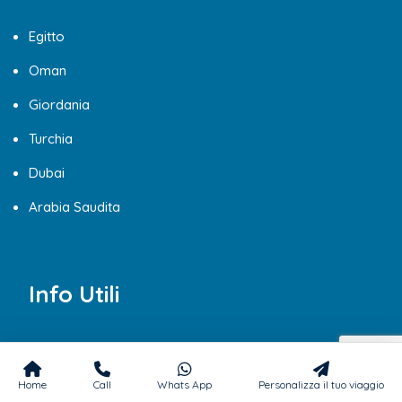
Egitto
Oman
Giordania
Turchia
Dubai
Arabia Saudita
Info Utili
Chi siamo
Blog
Home
Call
Whats App
Personalizza il tuo viaggio