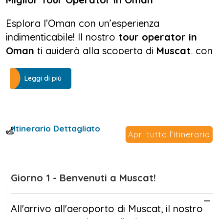
Esplora l’Oman con un’esperienza
indimenticabile! Il nostro
tour operator in
Oman
ti guiderà alla scoperta di
Muscat
, con
la sua maestosa
Grande Moschea
, il vivace
souq di Muttrah
e il fascino storico di
Nizwa
.
Leggi di più
Vivi l’emozione di una notte nel deserto delle
Wahiba Sands
e rilassati nelle acque
cristalline di
Wadi Bani Khalid
. Ammira le
Itinerario Dettagliato
spiagge incontaminate di
Fins
e i panorami
Apri tutto l’itinerario
mozzafiato dell’entroterra omanita.
Affidati al miglior
tour operator in Oman
Giorno 1 - Benvenuti a Muscat!
per un’avventura autentica! Prenota ora il
tuo
tour Oman 5 giorni
e lasciati incantare
All'arrivo all'aeroporto di Muscat, il nostro
da questa terra magica!