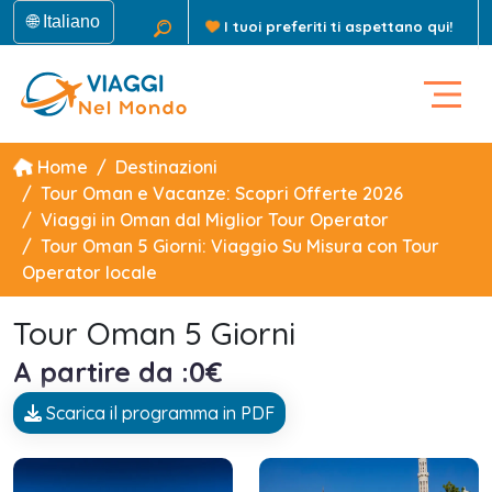
🌐 Italiano
I tuoi preferiti ti aspettano qui!
Home
Destinazioni
Tour Oman e Vacanze: Scopri Offerte 2026
Viaggi in Oman dal Miglior Tour Operator
Tour Oman 5 Giorni: Viaggio Su Misura con Tour
Operator locale
Tour Oman 5 Giorni
A partire da :0€
Scarica il programma in PDF