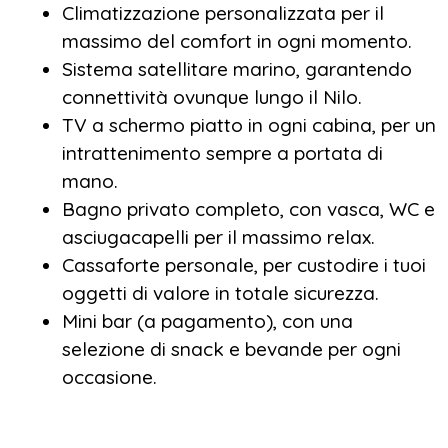
Ogni giornata sarà un’immersione nella
Climatizzazione personalizzata per il
storia, con visite a templi grandiosi, siti
massimo del comfort in ogni momento.
archeologici millenari e città leggendarie,
Sistema satellitare marino, garantendo
accompagnato da guide esperte pronte a
connettività ovunque lungo il Nilo.
raccontarti ogni segreto di questa terra
TV a schermo piatto in ogni cabina, per un
affascinante.
intrattenimento sempre a portata di
mano.
Bagno privato completo, con vasca, WC e
asciugacapelli per il massimo relax.
Dopo le escursioni, concediti momenti di
Cassaforte personale, per custodire i tuoi
puro relax con servizi di alta classe, una
oggetti di valore in totale sicurezza.
cucina raffinata e ambienti sofisticati, dove
Mini bar (a pagamento), con una
potrai rilassarti e assaporare il lusso di una
selezione di snack e bevande per ogni
vera crociera a 5 stelle.
La motonave Jaz
occasione.
Crown Jubilee
ti offre un’esperienza unica,
trasformando ogni tappa del viaggio in un
ricordo indimenticabile.