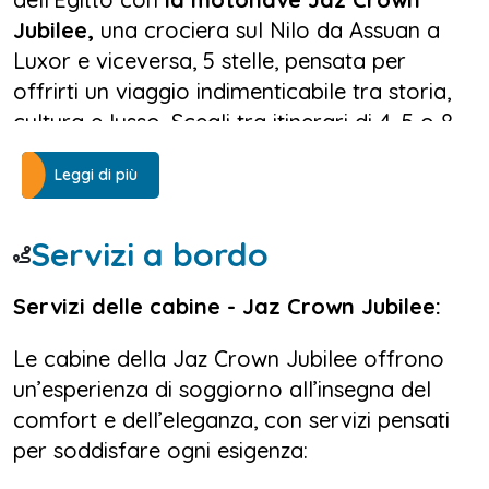
Jubilee,
una crociera sul Nilo da Assuan a
Luxor e viceversa, 5 stelle, pensata per
offrirti un viaggio indimenticabile tra storia,
cultura e lusso. Scegli tra itinerari di 4, 5 o 8
giorni e naviga lungo il fiume più iconico del
Leggi di più
mondo, esplorando i tesori dell’Antico Egitto
con il massimo del comfort.
Servizi a bordo
Servizi delle cabine - Jaz Crown Jubilee:
A bordo della
motonave Jaz Crown Jubilee
,
il tuo soggiorno sarà all’insegna
Le cabine della Jaz Crown Jubilee offrono
dell’eleganza. Le 80 cabine spaziose da 19 m²,
un’esperienza di soggiorno all’insegna del
dotate di ampie finestre panoramiche, ti
comfort e dell’eleganza, con servizi pensati
permetteranno di ammirare il Nilo in tutta la
per soddisfare ogni esigenza:
sua bellezza direttamente dalla tua stanza.