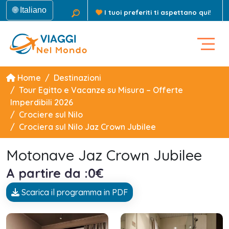
🌐 Italiano
I tuoi preferiti ti aspettano qui!
Home
Destinazioni
Tour Egitto e Vacanze su Misura – Offerte
Imperdibili 2026
Crociere sul Nilo
Crociera sul Nilo Jaz Crown Jubilee
Motonave Jaz Crown Jubilee
A partire da :0€
Scarica il programma in PDF