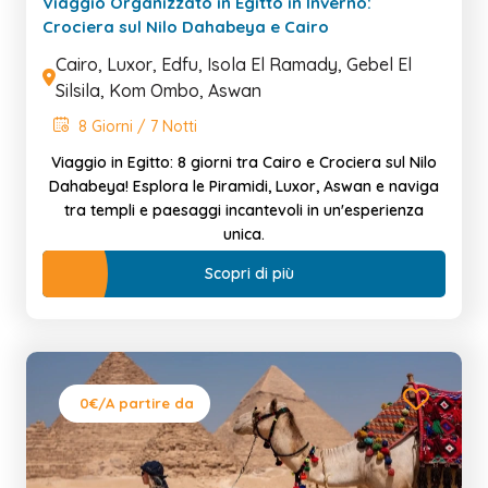
Viaggio Organizzato in Egitto in Inverno:
Crociera sul Nilo Dahabeya e Cairo
Cairo, Luxor, Edfu, Isola El Ramady, Gebel El
Silsila, Kom Ombo, Aswan
8 Giorni / 7 Notti
Viaggio in Egitto: 8 giorni tra Cairo e Crociera sul Nilo
Dahabeya! Esplora le Piramidi, Luxor, Aswan e naviga
tra templi e paesaggi incantevoli in un'esperienza
unica.
Scopri di più
0€
/A partire da