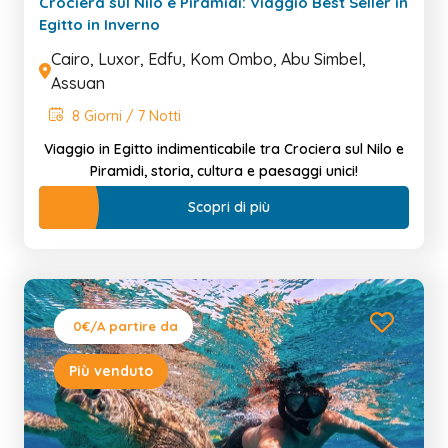
Crociera sul Nilo e Piramidi: Viaggio Best Seller in
Egitto in Inverno
Cairo, Luxor, Edfu, Kom Ombo, Abu Simbel,
Assuan
8 Giorni / 7 Notti
Viaggio in Egitto indimenticabile tra Crociera sul Nilo e
Piramidi, storia, cultura e paesaggi unici!
Scopri di più
0€
/A partire da
Più venduto