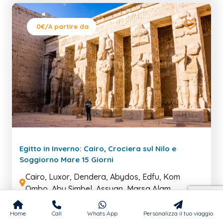
0€
/A partire da
Egitto in Inverno: Cairo, Crociera sul Nilo e
Soggiorno Mare 15 Giorni
Cairo, Luxor, Dendera, Abydos, Edfu, Kom
Ombo, Abu Simbel, Assuan, Marsa Alam
15 Giorni / 14 Notti
Home
Call
Whats App
Personalizza il tuo viaggio
Scopri Il Cairo, Piramidi e Museo, Crociera sul Nilo e