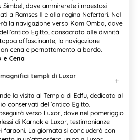
u Simbel, dove ammirerete i maestosi
ati a Ramses II e alla regina Nefertari. Nel
derà la navigazione verso Kom Ombo, dove
dell'antico Egitto, consacrato alle divinità
tappa affascinante, la navigazione
, con cena e pernottamento a bordo.
zo e Cena
dfu e i magnifici templi di Luxor
nde la visita al Tempio di Edfu, dedicato al
o conservati dell’antico Egitto.
roseguirà verso Luxor, dove nel pomeriggio
essi di Karnak e Luxor, testimonianze
i faraoni. La giornata si concluderà con
ento in un’atmosfera unica a Luxor.