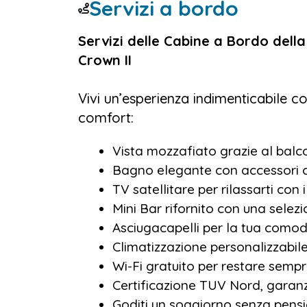
Servizi a bordo
Regalati un’avventura indimenticabi
Servizi delle Cabine a Bordo della T
Crociera sul Nilo All Inclusive Nil
Crown II
Vivi un’esperienza indimenticabile c
comfort:
Vista mozzafiato grazie al balc
Bagno elegante con accessori c
TV satellitare per rilassarti con 
Mini Bar rifornito con una selez
Asciugacapelli per la tua comod
Climatizzazione personalizzabil
Wi-Fi gratuito per restare semp
Certificazione TUV Nord, garanzi
Goditi un soggiorno senza pensie