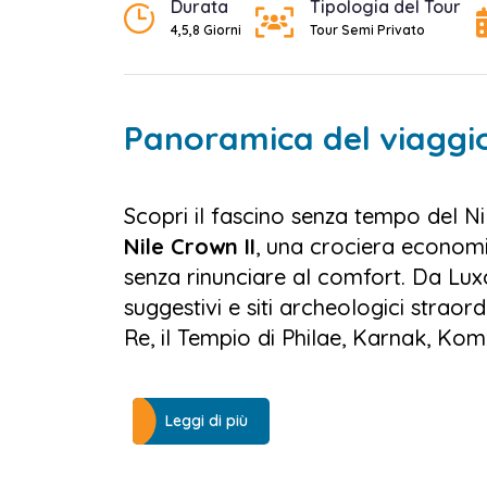
Durata
Tipologia del Tour
4,5,8 Giorni
Tour Semi Privato
Panoramica del viaggi
Scopri il fascino senza tempo del N
Nile Crown II
, una crociera economic
senza rinunciare al comfort. Da Lux
suggestivi e siti archeologici strao
Re, il Tempio di Philae, Karnak, K
A bordo della tua
crociera sul Nilo 
con balcone di circa 21m², ideali per
Leggi di più
Ogni momento del viaggio è un'oppo
vivere l’autentica ospitalità egiziana.