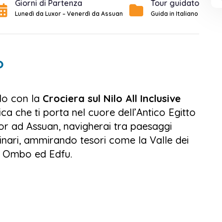
Giorni di Partenza
Tour guidato
Lunedì da Luxor – Venerdì da Assuan
Guida in Italiano
o
ilo con la
Crociera sul Nilo All Inclusive
a che ti porta nel cuore dell’Antico Egitto
or ad Assuan, navigherai tra paesaggi
rdinari, ammirando tesori come la Valle dei
om Ombo ed Edfu.
All Inclusive
troverai 62 cabine accoglienti
 rilassarti dopo giornate di esplorazione.
rtunità per gustare la cucina locale e