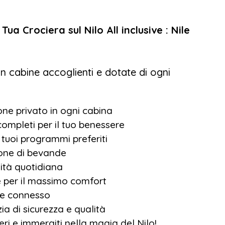
le senza spendere una fortuna: salpa con
ua Crociera sul Nilo All inclusive : Nile
e Crown II
e lasciati incantare dal Nilo!
on cabine accoglienti e dotate di ogni
one privato in ogni cabina
ompleti per il tuo benessere
i tuoi programmi preferiti
ione di bevande
ità quotidiana
e per il massimo comfort
re connesso
a di sicurezza e qualità
ri e immergiti nella magia del Nilo!