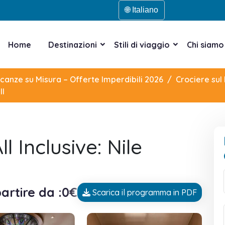
🌐 Italiano
Home
Destinazioni
Stili di viaggio
Chi siamo
acanze su Misura – Offerte Imperdibili 2026
Crociere sul 
II
l Inclusive: Nile
artire da :0€
Scarica il programma in PDF