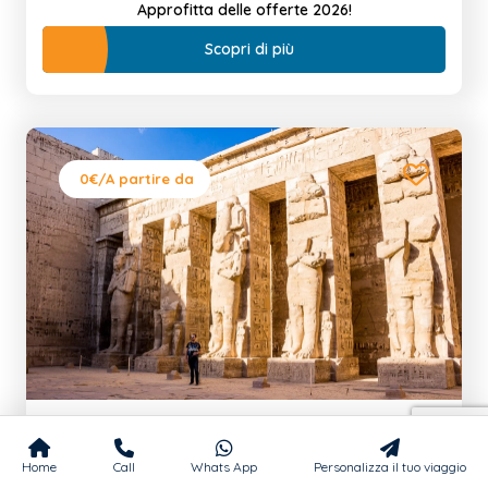
Approfitta delle offerte 2026!
Scopri di più
0€
/A partire da
Cairo, Crociera sul Nilo e Soggiorno Mare 15
Home
Call
Whats App
Personalizza il tuo viaggio
Giorni Last Minute