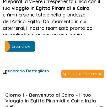
Preparati a vivere un’esperienza unica con il
tuo
viaggio in Egitto Piramidi e Cairo
,
un’immersione totale nella grandezza
dell’Antico Egitto! Dal momento in cui
atterrerai, il nostro team sarà pronto ad
accoglierti e a guidarti in un viaggio
organizzato al Cairo, studiato nei minimi
Leggi di più
dettagli per offrirti il massimo comfort e
un’avventura indimenticabile.
Il primo giorno ti darà un assaggio del
Itinerario Dettagliato
Apri tutto l’itinerario
fascino della capitale egiziana, con
un’accoglienza esclusiva nel tuo hotel e una
panoramica sulle meraviglie che ti
attendono. Ma il vero spettacolo inizia il
Giorno 1 - Benvenuto al Cairo – il tuo
Viaggio in Egitto Piramidi e Cairo Inzia
secondo giorno, con la visita alle
Piramidi di
qui!