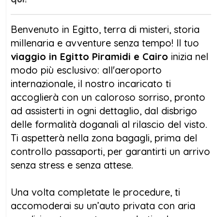
Giza
, un’icona senza tempo che continua a
stupire il mondo intero. Qui, nel cuore della
Benvenuto in Egitto, terra di misteri, storia
necropoli, ammirerai la maestosità della
millenaria e avventure senza tempo! Il tuo
Grande
Piramide di Cheope
, potrai scattare
viaggio in Egitto Piramidi e Cairo
inizia nel
foto incredibili e, per un’esperienza autentica,
modo più esclusivo: all'aeroporto
salire a dorso di cammello sulle dune del
internazionale, il nostro incaricato ti
deserto. Un
viaggio al Cairo e Piramidi
è
accoglierà con un caloroso sorriso, pronto
un’occasione imperdibile per rivivere il
ad assisterti in ogni dettaglio, dal disbrigo
glorioso passato dell’Antico Egitto.
delle formalità doganali al rilascio del visto.
Ti aspetterà nella zona bagagli, prima del
Ma il tuo
viaggio in Egitto Piramidi e Cairo
controllo passaporti, per garantirti un arrivo
non si ferma qui! Dopo un pranzo delizioso,
senza stress e senza attese.
visiterai la
Necropoli di Saqqara
, dove la
Piramide a Gradoni
di Zoser ti svelerà i
Una volta completate le procedure, ti
segreti dell’architettura egizia, seguita dalla
accomoderai su un’auto privata con aria
spettacolare visita a
Dahshur
con le sue