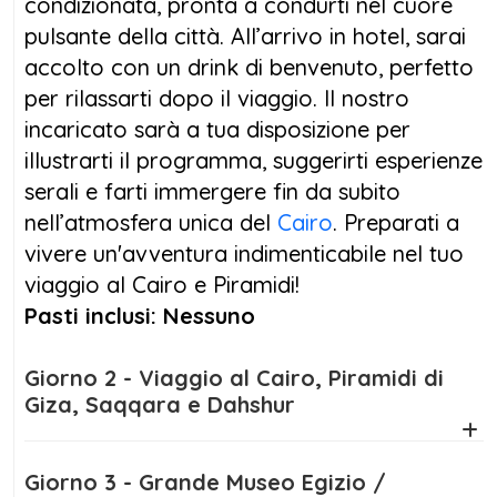
condizionata, pronta a condurti nel cuore
Piramidi uniche. Il terzo giorno, ti aspetta
pulsante della città. All’arrivo in hotel, sarai
il
Grande Museo Egizio
, custode di inestimabili
accolto con un drink di benvenuto, perfetto
tesori, seguito dalla
Cittadella di Saladino
e
per rilassarti dopo il viaggio. Il nostro
dalla vibrante atmosfera del
mercato di
incaricato sarà a tua disposizione per
Khan El Khalili
.
illustrarti il programma, suggerirti esperienze
serali e farti immergere fin da subito
Per chi desidera arricchire ancora di più il
nell’atmosfera unica del
Cairo
. Preparati a
proprio viaggio organizzato al Cairo, è
vivere un'avventura indimenticabile nel tuo
disponibile un’escursione ad
Alessandria
, una
viaggio al Cairo e Piramidi!
perla sul Mediterraneo con un affascinante
Pasti inclusi: Nessuno
mix di storia greco-romana ed egiziana.
Concluderai il tuo
viaggio in Egitto Piramidi
Giorno 2 - Viaggio al Cairo, Piramidi di
e Cairo
con un bagaglio pieno di emozioni e
Giza, Saqqara e Dahshur
ricordi straordinari. Se hai sempre sognato di
scoprire il cuore pulsante dell’Egitto, questo è
Giorno 3 - Grande Museo Egizio /
il viaggio perfetto per te!