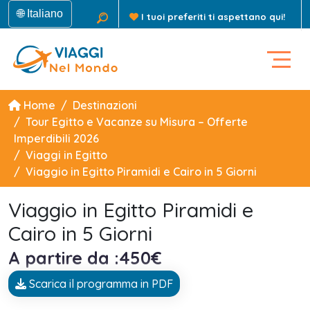
🌐 Italiano
I tuoi preferiti ti aspettano qui!
Home
Destinazioni
Tour Egitto e Vacanze su Misura – Offerte
Imperdibili 2026
Viaggi in Egitto
Viaggio in Egitto Piramidi e Cairo in 5 Giorni
Viaggio in Egitto Piramidi e
Cairo in 5 Giorni
A partire da :450€
Scarica il programma in PDF