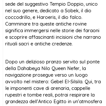
sede del suggestivo Tempio Doppio, unico
egiziani.
nel suo genere, dedicato a Sobek, il dio
coccodrillo, e Haroeris, il dio falco.
Oltre al lusso, la Queen Nefer è anche
Camminare tra queste antiche rovine
un’eco-friendly Dahabiya, che utilizza energia
significa immergersi nelle storie dei faraoni
solare e sistemi di filtraggio dell’acqua per
e scoprire affascinanti incisioni che narrano
ridurre l’impatto ambientale. Grazie alla
rituali sacri e antiche credenze.
barca di supporto, la navigazione è sempre
fluida, anche nei giorni senza vento.Se cerchi
un’esperienza esclusiva, lontana dal turismo
Dopo un delizioso pranzo servito sul ponte
di massa, la dahabeya Nilo Queen Nefer è la
della Dahabeya Nilo Queen Nefer, la
scelta perfetta per scoprire il Nilo in tutto il
navigazione prosegue verso un luogo
suo splendore, tra comfort, storia e natura
avvolto nel mistero: Gebel El-Silsila. Qui, tra
incontaminata.
le imponenti cave di arenaria, cappelle
rupestri e tombe reali, potrai respirare la
Dahabeya Queen Nefer:
Eleganza e
grandezza dell’Antico Egitto in un’atmosfera
Comfort sul NiloScopri il fascino del Nilo a