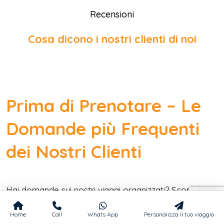
Recensioni
Cosa dicono i nostri clienti di noi
Prima di Prenotare – Le
Domande più Frequenti
dei Nostri Clienti
Hai domande sui nostri viaggi organizzati? Scopri le
FAQ: info su prenotazioni, pagamenti, assistenza,
Home
Call
Whats App
Personalizza il tuo viaggio
documenti, tour su misura e servizi dell’agenzia di