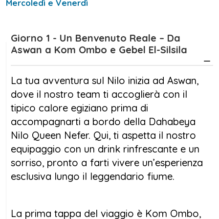
Mercoledì e Venerdì
un’esperienza personalizzata e rilassante,
perfetta per chi desidera immergersi
Giorno 1 - Un Benvenuto Reale – Da
completamente nella magia del Nilo. Le sei
Aswan a Kom Ombo e Gebel El-Silsila
cabine doppie da 15 m², arredate con gusto,
dispongono di letti twin/matrimoniali e ampie
La tua avventura sul Nilo inizia ad Aswan,
finestre panoramiche, mentre la cabina
dove il nostro team ti accoglierà con il
singola deluxe da 13 m² offre una vista
tipico calore egiziano prima di
privilegiata sul fiume.
accompagnarti a bordo della Dahabeya
Nilo Queen Nefer. Qui, ti aspetta il nostro
A bordo, ogni dettaglio è pensato per il tuo
equipaggio con un drink rinfrescante e un
benessere. La zona lounge in stile orientale è
sorriso, pronto a farti vivere un’esperienza
il luogo ideale per rilassarsi con un tè alla
esclusiva lungo il leggendario fiume.
menta o un buon libro, mentre la cucina,
curata da chef esperti, ti delizierà con piatti
tradizionali preparati con ingredienti freschi e
La prima tappa del viaggio è Kom Ombo,
biologici, per un autentico viaggio nei sapori