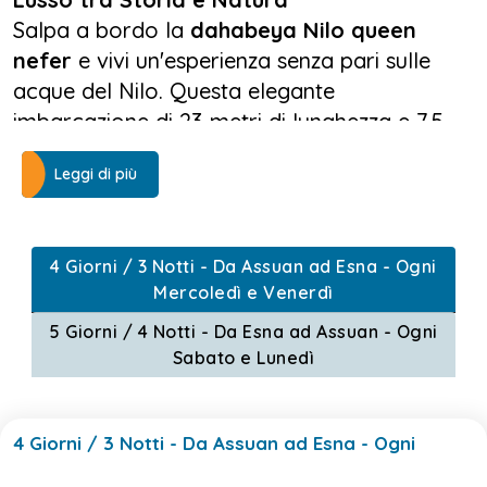
Salpa a bordo la
dahabeya Nilo queen
nefer
e vivi un'esperienza senza pari sulle
acque del Nilo. Questa elegante
imbarcazione di 23 metri di lunghezza e 7,5
metri di larghezza combina il fascino delle
Leggi di più
crociere tradizionali con il comfort e la
sostenibilità, permettendoti di esplorare le
meraviglie dell’Antico Egitto in un’atmosfera
4 Giorni / 3 Notti - Da Assuan ad Esna - Ogni
intima ed esclusiva.
Mercoledì e Venerdì
Navigando tra Luxor, Aswan, Kom Ombo ed
5 Giorni / 4 Notti - Da Esna ad Assuan - Ogni
Sabato e Lunedì
Edfu, potrai ammirare templi millenari,
villaggi pittoreschi e paesaggi mozzafiato,
lontano dalla folla delle grandi navi da
4 Giorni / 3 Notti - Da Assuan ad Esna - Ogni
crociera. Con solo sette cabine raffinate,
la
dahabeya Nilo Queen Nefer
offre