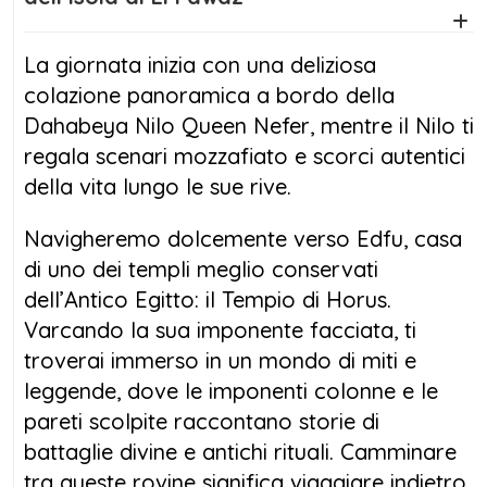
Barca di supporto per garantire la navigazione
anche nei giorni senza vento
La giornata inizia con una deliziosa
Wi-Fi gratuito, TV satellitare e lettore DVD per
colazione panoramica a bordo della
il tuo intrattenimento
Dahabeya Nilo Queen Nefer, mentre il Nilo ti
Sistema avanzato di filtraggio dell’acqua e
regala scenari mozzafiato e scorci autentici
trattamento al cloro
della vita lungo le sue rive.
Alimentazione elettrica 220V h24 per un
comfort senza interruzio
Navigheremo dolcemente verso Edfu, casa
Giubbotti di salvataggio (2 per cabina) per la
di uno dei templi meglio conservati
tua sicurezza
dell’Antico Egitto: il Tempio di Horus.
Servizio di lavanderia e pulizia giornaliera per
Varcando la sua imponente facciata, ti
un soggiorno impeccabile
troverai immerso in un mondo di miti e
leggende, dove le imponenti colonne e le
pareti scolpite raccontano storie di
battaglie divine e antichi rituali. Camminare
tra queste rovine significa viaggiare indietro