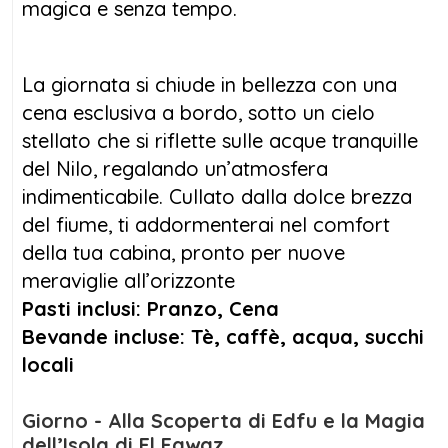
magica e senza tempo.
bordo della Queen Nefer Dahabeyaa, un
autentico gioiello che unisce stile, comfort e
tradizione per offrirti un’esperienza
La giornata si chiude in bellezza con una
indimenticabile.
cena esclusiva a bordo, sotto un cielo
stellato che si riflette sulle acque tranquille
Caratteristiche della Dahabeya queen
del Nilo, regalando un’atmosfera
Nefer e Servizi a bordo:
indimenticabile. Cullato dalla dolce brezza
del fiume, ti addormenterai nel comfort
Bagno privato con doccia e asciugacapelli
della tua cabina, pronto per nuove
Aria condizionata regolabile in tutte le cabine
meraviglie all’orizzonte
Lounge in stile orientale, perfetta per rilassarsi
Pasti inclusi: Pranzo, Cena
e ammirare il paesaggio
Bevande incluse: Tè, caffè, acqua, succhi
Cucina tradizionale egiziana, con piatti freschi
locali
preparati ogni giorno
Equipaggio altamente addestrato per
Giorno - Alla Scoperta di Edfu e la Magia
emergenze e sicurezza
dell’Isola di El Fawaz