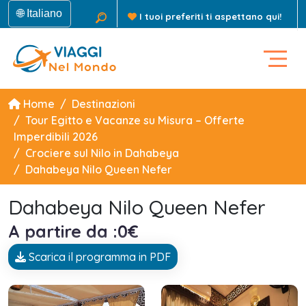
🌐 Italiano
I tuoi preferiti ti aspettano qui!
Home
Destinazioni
Tour Egitto e Vacanze su Misura – Offerte
Imperdibili 2026
Crociere sul Nilo in Dahabeya
Dahabeya Nilo Queen Nefer
Dahabeya Nilo Queen Nefer
A partire da :0€
Scarica il programma in PDF