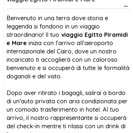
potrai ammirare l'imponente
Piramide di
Cheope
, la più grande delle Sette Meraviglie
del Mondo Antico, e lasciarti affascinare
Benvenuto in una terra dove storia e
dalla misteriosa
Sfinge
. Il tuo viaggio Egitto
leggenda si fondono in un viaggio
Piramidi e Mare
Marsa Alam
prosegue con la
straordinario! Il tuo
viaggio Egitto Piramidi
scoperta del
Grande Museo Egizio
(GEM), un
e Mare
inizia con l’arrivo all’aeroporto
vero scrigno di tesori faraonici. Questo
internazionale del Cairo, dove un nostro
viaggio Egitto mare e piramidi ti farà
incaricato ti accoglierà con un caloroso
scoprire i luoghi più iconici dell’antica civiltà
benvenuto e si occuperà di tutte le formalità
egizia.
doganali e del visto.
Dopo aver esplorato il
Cairo
, volerai verso
Dopo aver ritirato i bagagli, salirai a bordo
Luxor
, la città che fu capitale dell’Antico
di un'auto privata con aria condizionata per
Egitto. Qui, passeggerai tra le colonne
un comodo trasferimento in hotel. Al tuo
maestose del
Tempio di Karnak
e visiterai il
arrivo, il nostro rappresentante si occuperà
Tempio di Luxor
, illuminato in modo
del check-in mentre ti rilassi con un drink di