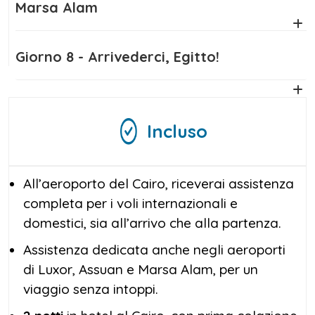
angolo di paradiso, prima del rientro con il
Marsa Alam
cuore colmo di emozioni e ricordi indelebili.
Questo viaggio Egitto mare e piramidi è
Giorno 8 - Arrivederci, Egitto!
l’ideale per chi desidera un’esperienza senza
compromessi tra storia e natura.
Se sogni un viaggio che unisca storia,
Incluso
avventura e mare cristallino, il nostro viaggio
Egitto Piramidi e Mare Marsa Alam è
l’esperienza che fa per te. Parti con noi per
All’aeroporto del Cairo, riceverai assistenza
un’avventura senza tempo!
completa per i voli internazionali e
domestici, sia all’arrivo che alla partenza.
Assistenza dedicata anche negli aeroporti
di Luxor, Assuan e Marsa Alam, per un
viaggio senza intoppi.