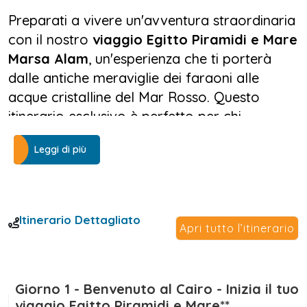
Preparati a vivere un'avventura straordinaria
con il nostro
viaggio Egitto Piramidi e Mare
Marsa Alam
, un'esperienza che ti porterà
dalle antiche meraviglie dei faraoni alle
acque cristalline del Mar Rosso. Questo
itinerario esclusivo è perfetto per chi
desidera un
tour Egitto e Mar Rosso
Leggi di più
all'insegna della storia, della cultura e del
relax.
Fin dal tuo arrivo al
Cairo
, sentirai l'energia
Itinerario Dettagliato
Apri tutto l’itinerario
unica dell'Egitto. La nostra accoglienza
personalizzata ti permetterà di rilassarti e
prepararti a un'avventura che inizia con la
visita alle grandiose
Giorno 1 - Benvenuto al Cairo - Inizia il tuo
Piramidi di Giza
. Qui,
viaggio Egitto Piramidi e Mare**