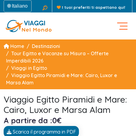
🌐 Italiano
I tuoi preferiti ti aspettano qui!
Home
Destinazioni
Tour Egitto e Vacanze su Misura – Offerte
Imperdibili 2026
Viaggi in Egitto
Viaggio Egitto Piramidi e Mare: Cairo, Luxor e
Marsa Alam
Viaggio Egitto Piramidi e Mare:
Cairo, Luxor e Marsa Alam
A partire da :0€
Scarica il programma in PDF