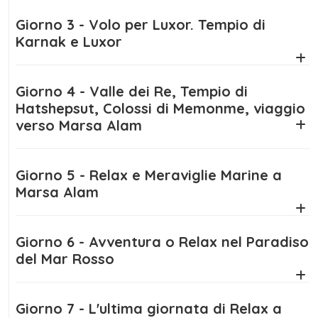
potrai scegliere di rilassarti sotto il sole,
esplorare la straordinaria barriera corallina
Giorno 3 - Volo per Luxor. Tempio di
con un'escursione di snorkeling o lasciarti
Karnak e Luxor
trasportare dall’avventura con un safari nel
deserto. Questa vacanza Egitto piramidi e
Giorno 4 - Valle dei Re, Tempio di
mare è l’occasione perfetta per unire cultura
Hatshepsut, Colossi di Memonme, viaggio
e benessere.
verso Marsa Alam
Le giornate a
Marsa Alam
sono pensate per
Giorno 5 - Relax e Meraviglie Marine a
offrirti il perfetto equilibrio tra relax e
Marsa Alam
scoperta. Potrai partecipare a una crociera
in barca, nuotare con i delfini o
semplicemente goderti il tramonto con un
Giorno 6 - Avventura o Relax nel Paradiso
del Mar Rosso
drink in mano. Il
viaggio Egitto Piramidi e
Mare Marsa Alam
si concluderà con un
ultimo giorno dedicato alla bellezza di questo
Giorno 7 - L'ultima giornata di Relax a