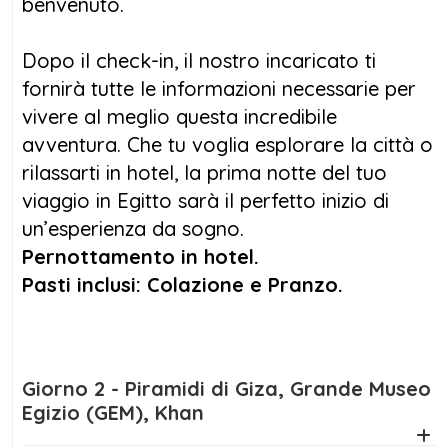
spettacolare al tramonto. Il giorno
benvenuto.
successivo sarà dedicato alla scoperta della
Valle dei Re
, dove riposano i faraoni più
Dopo il check-in, il nostro incaricato ti
celebri, tra cui Tutankhamon. Il
Tempio della
fornirà tutte le informazioni necessarie per
Regina Hatshepsut
,e i
Colossi di Memnone
vivere al meglio questa incredibile
completeranno questa immersione nel
avventura. Che tu voglia esplorare la città o
passato glorioso del paese, rendendo questo
rilassarti in hotel, la prima notte del tuo
tour Egitto e Mar Rosso un’esperienza
viaggio in Egitto sarà il perfetto inizio di
completa.
un’esperienza da sogno.
Pernottamento in hotel.
Ma il
viaggio Egitto Piramidi e Mare Marsa
Pasti inclusi: Colazione e Pranzo.
Alam
non è solo storia! Dopo le meraviglie
archeologiche, è tempo di dirigersi verso il
paradiso del Mar Rosso.
Marsa Alam
ti
Giorno 2 - Piramidi di Giza, Grande Museo
accoglierà con le sue spiagge incontaminate
Egizio (GEM), Khan
e un mare dalle mille sfumature di blu. Qui,