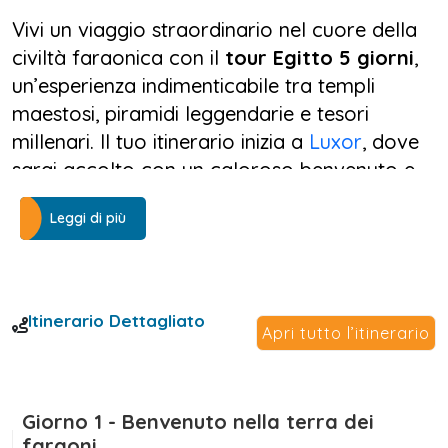
Vivi un viaggio straordinario nel cuore della
civiltà faraonica con il
tour Egitto 5 giorni
,
un’esperienza indimenticabile tra templi
maestosi, piramidi leggendarie e tesori
millenari. Il tuo itinerario inizia a
Luxor
, dove
sarai accolto con un caloroso benvenuto e
accompagnato in hotel per rilassarti prima
Leggi di più
dell’avventura.
Il secondo giorno del
tour Egitto 5 giorni
ti
porterà a scoprire i segreti della
Valle dei Re
,
Itinerario Dettagliato
Apri tutto l’itinerario
esplorando le tombe dei grandi faraoni.
Ammirerai il
Tempio della Regina Hatshepsut
,
i
Colossi di Memnone
e il maestoso
Tempio di
Karnak
Giorno 1 - Benvenuto nella terra dei
. Dopo un pranzo tradizionale, il
faraoni