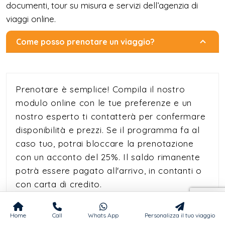
documenti, tour su misura e servizi dell’agenzia di
viaggi online.
Come posso prenotare un viaggio?
Prenotare è semplice! Compila il nostro
modulo online con le tue preferenze e un
nostro esperto ti contatterà per confermare
disponibilità e prezzi. Se il programma fa al
caso tuo, potrai bloccare la prenotazione
con un acconto del 25%. Il saldo rimanente
potrà essere pagato all'arrivo, in contanti o
con carta di credito.
Per periodi speciali come Natale,
Capodanno e Pasqua, l’acconto richiesto
Home
Call
Whats App
Personalizza il tuo viaggio