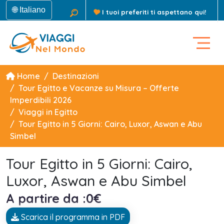
🌐 Italiano
I tuoi preferiti ti aspettano qui!
Home
Destinazioni
Tour Egitto e Vacanze su Misura – Offerte
Imperdibili 2026
Viaggi in Egitto
Tour Egitto in 5 Giorni: Cairo, Luxor, Aswan e Abu
Simbel
Tour Egitto in 5 Giorni: Cairo,
Luxor, Aswan e Abu Simbel
A partire da :0€
Scarica il programma in PDF