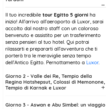
fascino del
Tempio di Luxor
ti conquisterà,
soprattutto al tramonto. In serata,
trasferimento ad
Assuan
per il
Il tuo incredibile
tour Egitto 5 giorni
ha
pernottamento.
inizio! All’arrivo all’aeroporto di Luxor, sarai
accolto dal nostro staff con un caloroso
Il terzo giorno del
tour Egitto 5 giorni
inizia
benvenuto e assistito per un trasferimento
con la visita al suggestivo
Tempio di Philae
,
senza pensieri al tuo hotel. Qui potrai
dedicato alla dea Iside. Poi, partirai per
Abu
rilassarti e prepararti all’avventura che ti
Simbel
, dove i monumentali templi di Ramses
porterà tra le meraviglie senza tempo
II e Nefertari ti lasceranno senza fiato.
dell’Antico Egitto. Pernottamento a
Luxor
.
Un’esperienza incredibile che ti farà sentire il
fascino eterno dell’Antico Egitto. Dopo
Giorno 2 - Valle dei Re, Tempio della
Regina Hatshepsut, Colossi di Memonone,
questa straordinaria giornata, rientro ad
Tempio di Karnak e Luxor
Assuan
per il pernottamento.
Il quarto giorno del
tour Egitto 5 giorni
ti
Giorno 3 - Aswan e Abu Simbel: un viaggio