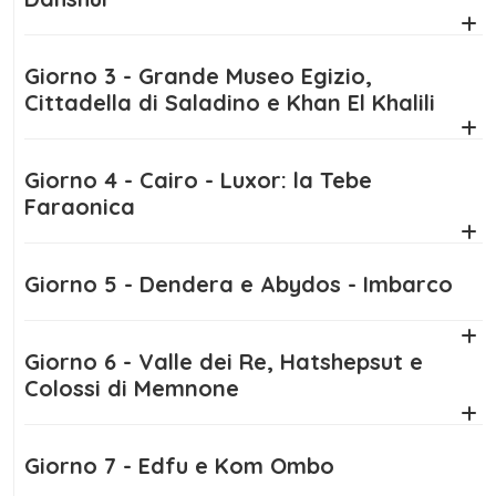
cultura e relax, offrendo un ritmo piacevole
e mai affrettato.
Giorno 3 - Grande Museo Egizio,
Grazie a un affascinante
itinerario Egitto 15
Cittadella di Saladino e Khan El Khalili
giorni
, la nostra
crociera sul Nilo e
soggiorno mare 15 giorni
diventa
Giorno 4 - Cairo - Luxor: la Tebe
un’avventura completa, capace di
Faraonica
trasformare il tuo viaggio in un ricordo
indimenticabile.
Giorno 5 - Dendera e Abydos - Imbarco
Giorno 6 - Valle dei Re, Hatshepsut e
Colossi di Memnone
Giorno 7 - Edfu e Kom Ombo