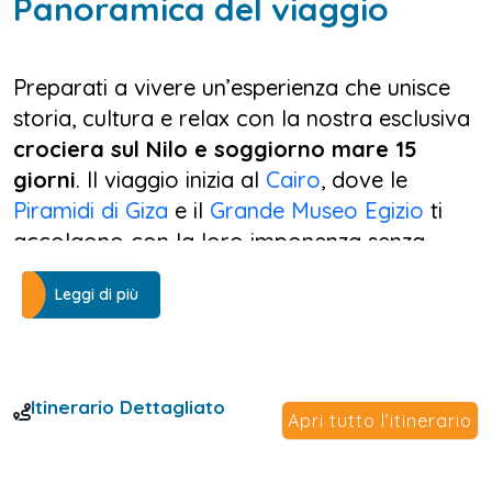
Panoramica del viaggio
Preparati a vivere un’esperienza che unisce
storia, cultura e relax con la nostra esclusiva
crociera sul Nilo e soggiorno mare 15
giorni
. Il viaggio inizia al
Cairo
, dove le
Piramidi di Giza
e il
Grande Museo Egizio
ti
accolgono con la loro imponenza senza
tempo. Dopo aver esplorato i tesori della
Leggi di più
capitale, volerai a
Luxor
per imbarcarti su
una raffinata motonve da crociera sul Nilo,
che ti permetterà di scoprire il Nilo in modo
autentico e suggestivo.
Itinerario Dettagliato
Apri tutto l’itinerario
Navigando tra i templi di
Karnak
,
Luxor
,
Edfu
e
Kom Ombo
fino alla