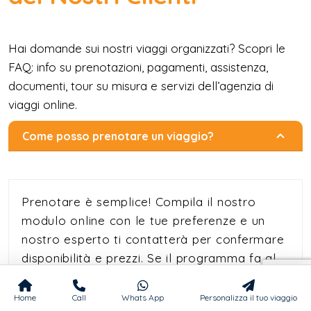
Hai domande sui nostri viaggi organizzati? Scopri le
FAQ: info su prenotazioni, pagamenti, assistenza,
documenti, tour su misura e servizi dell’agenzia di
viaggi online.
Come posso prenotare un viaggio?
Prenotare è semplice! Compila il nostro
modulo online con le tue preferenze e un
nostro esperto ti contatterà per confermare
disponibilità e prezzi. Se il programma fa al
caso tuo, potrai bloccare la prenotazione
con un acconto del 25%. Il saldo rimanente
Home
Call
Whats App
Personalizza il tuo viaggio