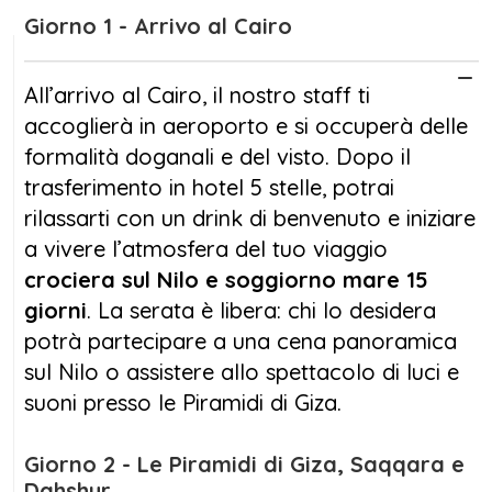
maestosa
Assuan
, avrai l’opportunità di
Giorno 1 - Arrivo al Cairo
immergerti nella storia millenaria dell’Antico
Egitto, accompagnato da guide esperte che
All’arrivo al Cairo, il nostro staff ti
sapranno rendere ogni visita un momento
accoglierà in aeroporto e si occuperà delle
unico. L’esperienza della
crociera sul Nilo e
formalità doganali e del visto. Dopo il
soggiorno mare 15 giorni
continua con la
trasferimento in hotel 5 stelle, potrai
scoperta della
Valle dei Re
, dei Colossi di
rilassarti con un drink di benvenuto e iniziare
Memnone e di scenari che ti lasceranno
a vivere l’atmosfera del tuo viaggio
senza fiato.
crociera sul Nilo e soggiorno mare 15
giorni
. La serata è libera: chi lo desidera
La seconda parte del viaggio è dedicata al
potrà partecipare a una cena panoramica
mare: un soggiorno a
Marsa Alam
, tra
sul Nilo o assistere allo spettacolo di luci e
spiagge dorate e acque turchesi, perfetto per
suoni presso le Piramidi di Giza.
rilassarsi, fare snorkeling o immersioni tra i
coralli più belli del Mar Rosso. Questo
tour
Giorno 2 - Le Piramidi di Giza, Saqqara e
Egitto 15 giorni
è studiato per bilanciare
Dahshur