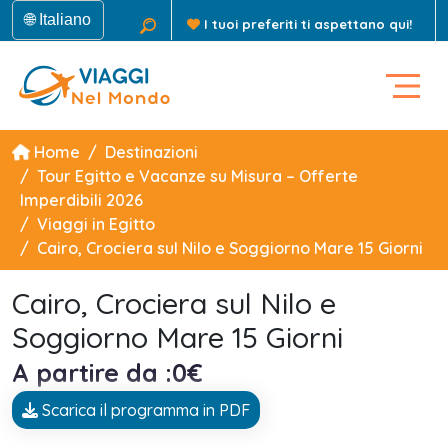
🌐 Italiano
I tuoi preferiti ti aspettano qui!
Home
Destinazioni
Tour Egitto e Vacanze su Misura – Offerte
Imperdibili 2026
Viaggi in Egitto
Cairo, Crociera sul Nilo e Soggiorno Mare 15 Giorni
Cairo, Crociera sul Nilo e
Soggiorno Mare 15 Giorni
A partire da :0€
Scarica il programma in PDF