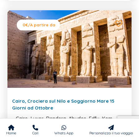
0€
/A partire da
Cairo, Crociera sul Nilo e Soggiorno Mare 15
Giorni ad Ottobre
Cairo, Luxor, Dendera, Abydos, Edfu, Kom
Ombo, Abu Simbel, Assuan, Marsa Alam
Home
Call
Whats App
Personalizza il tuo viaggio
15 Giorni / 14 Notti