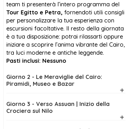
team ti presenterà l’intero programma del
simbolici come il Tempio di Philae, Kom
Tour Egitto e Petra,
fornendoti utili consigli
Ombo, Edfu, e Luxor. Visiterai templi faraonici
per personalizzare la tua esperienza con
spettacolari e la suggestiva Valle dei Re,
escursioni facoltative. Il resto della giornata
accompagnato da guide esperte parlanti
è a tua disposizione: potrai rilassarti oppure
italiano. Ogni giorno ti regalerà nuove
iniziare a scoprire l’anima vibrante del Cairo,
emozioni e uno sguardo autentico sull’Egitto
tra luci moderne e antiche leggende.
dei faraoni.
Pasti inclusi: Nessuno
Dopo aver esplorato le meraviglie egiziane,
Giorno 2 - Le Meraviglie del Cairo:
volerai ad Amman per la seconda parte del
Piramidi, Museo e Bazar
tuo
Tour Egitto e Petra
. In Giordania
seguirai l'antica Via dei Re, visitando Madaba,
il Monte Nebo e Piccola Petra. Il cuore
Giorno 3 - Verso Assuan | Inizio della
dell’esperienza sarà la giornata dedicata a
Crociera sul Nilo
Petra, la leggendaria “città rosa” scavata
nella roccia, uno dei siti archeologici più