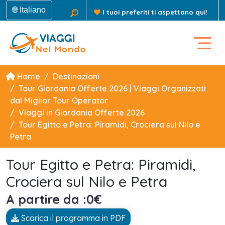
🌐 Italiano
I tuoi preferiti ti aspettano qui!
Home
Destinazioni
Tour Giordania Offerte 2026 | Viaggi Organizzati
dal Miglior Tour Operator
Viaggi in Giordania Offerte 2026
Tour Egitto e Petra: Piramidi, Crociera sul Nilo e
Petra
Tour Egitto e Petra: Piramidi,
Crociera sul Nilo e Petra
A partire da :0€
Scarica il programma in PDF