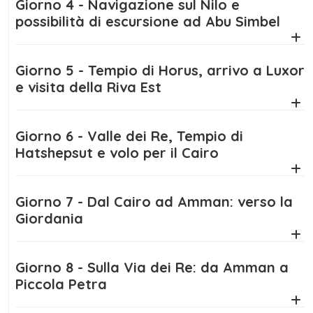
Giorno 4 - Navigazione sul Nilo e
affascinanti del mondo. Il viaggio si
possibilità di escursione ad Abu Simbel
arricchisce ulteriormente con l’escursione nel
deserto del Wadi Rum, dove potrai godere di
una notte in campo tendato sotto un cielo
Giorno 5 - Tempio di Horus, arrivo a Luxor
e visita della Riva Est
stellato e vivere un emozionante tour in jeep
tra le rocce rosse.
Giorno 6 - Valle dei Re, Tempio di
La conclusione del
Tour Egitto e Petra
Hatshepsut e volo per il Cairo
avverrà in totale relax sulle rive del Mar
Morto, dove galleggerai senza sforzo nelle
acque salate e potrai beneficiare delle
Giorno 7 - Dal Cairo ad Amman: verso la
Giordania
proprietà curative dei fanghi naturali.
Il
Tour Egitto e Petra
è un'esperienza intensa
Giorno 8 - Sulla Via dei Re: da Amman a
e completa, perfetta per i viaggiatori curiosi,
Piccola Petra
appassionati di storia e amanti
dell’avventura. Un itinerario che unisce