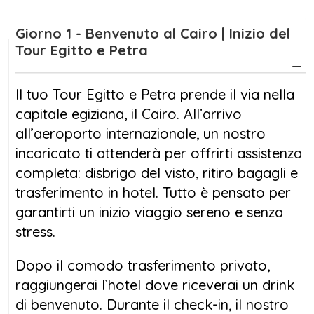
Il
Tour Egitto e Petra
inizia nella vivace
Giorno 1 - Benvenuto al Cairo | Inizio del
capitale del Cairo, dove il moderno incontra
Tour Egitto e Petra
il passato in un affascinante equilibrio. Dopo
l’accoglienza in aeroporto e il trasferimento
Il tuo Tour Egitto e Petra prende il via nella
in hotel, avrai modo di rilassarti prima di
capitale egiziana, il Cairo. All’arrivo
immergerti nelle icone della storia egizia. Il
all’aeroporto internazionale, un nostro
secondo giorno ti porterà alla scoperta delle
incaricato ti attenderà per offrirti assistenza
maestose Piramidi di Giza, della Sfinge e del
completa: disbrigo del visto, ritiro bagagli e
Grand Egyptian Museum, prima di perderti nei
trasferimento in hotel. Tutto è pensato per
colori e nei profumi del celebre bazar di
garantirti un inizio viaggio sereno e senza
Khan El Khalili.
stress.
La tua avventura prosegue con un volo
Dopo il comodo trasferimento privato,
verso Assuan, da dove inizierai una rilassante
raggiungerai l’hotel dove riceverai un drink
crociera sul Nilo di tre notti a bordo di una
di benvenuto. Durante il check-in, il nostro
motonave 5 stelle. Navigherai tra luoghi