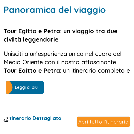
Panoramica del viaggio
Tour Egitto e Petra: un viaggio tra due
civiltà leggendarie
Unisciti a un’esperienza unica nel cuore del
Medio Oriente con il nostro affascinante
Tour Egitto e Petra
: un itinerario completo e
suggestivo che unisce le meraviglie
faraoniche dell’Egitto alla magia eterna della
Leggi di più
Giordania. Questo viaggio è pensato per chi
desidera esplorare due delle civiltà più
antiche del mondo, attraversando deserti,
Itinerario Dettagliato
città millenarie, templi scolpiti nella roccia e
Apri tutto l’itinerario
paesaggi fuori dal tempo.