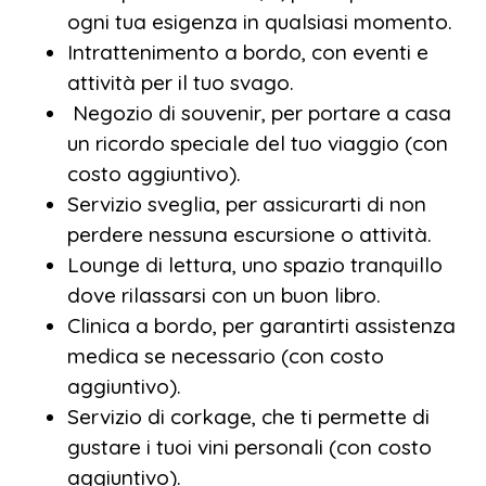
straordinaria, capace di trasformarsi in un
ogni tua esigenza in qualsiasi momento.
ricordo indelebile. Se sei pronto a lasciarti
Intrattenimento a bordo, con eventi e
incantare dal fascino senza tempo del Nilo,
attività per il tuo svago.
preparati a salpare per un’avventura unica,
Negozio di souvenir, per portare a casa
dove lusso, storia e momenti da sogno si
un ricordo speciale del tuo viaggio (con
incontrano per regalarti emozioni
costo aggiuntivo).
indimenticabili.
Servizio sveglia, per assicurarti di non
perdere nessuna escursione o attività.
Lounge di lettura, uno spazio tranquillo
dove rilassarsi con un buon libro.
Clinica a bordo, per garantirti assistenza
medica se necessario (con costo
aggiuntivo).
Servizio di corkage, che ti permette di
gustare i tuoi vini personali (con costo
aggiuntivo).