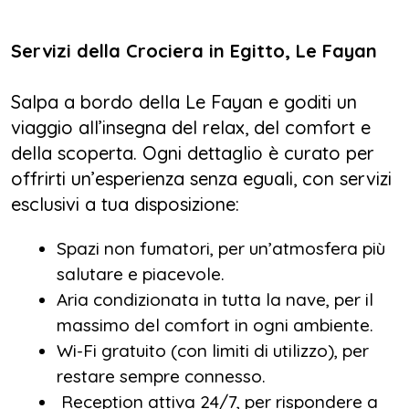
Servizi della Crociera in Egitto, Le Fayan
Le crociere in Egitto sono disponibili in
diverse opzioni per adattarsi a ogni esigenza:
Salpa a bordo della Le Fayan e goditi un
viaggio all’insegna del relax, del comfort e
5 giorni / 4 notti con partenza da Luxor ogni
della scoperta. Ogni dettaglio è curato per
giovedì
offrirti un’esperienza senza eguali, con servizi
4 giorni / 3 notti con partenza da Assuan ogni
esclusivi a tua disposizione:
lunedì
8 giorni / 7 notti, l’opzione più completa,
Spazi non fumatori, per un’atmosfera più
disponibile sia da Luxor che da Assuan
salutare e piacevole.
Aria condizionata in tutta la nave, per il
massimo del comfort in ogni ambiente.
Le Fayan ti regala un viaggio esclusivo lungo
Wi-Fi gratuito (con limiti di utilizzo), per
il fiume più leggendario del mondo. Una
restare sempre connesso.
crociera in Egitto che sarà un’esperienza
Reception attiva 24/7, per rispondere a