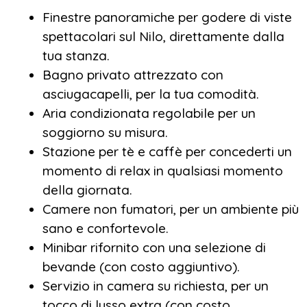
offrirti un soggiorno esclusivo, dalle cabine
Finestre panoramiche per godere di viste
panoramiche alla cucina raffinata, dalle
spettacolari sul Nilo, direttamente dalla
escursioni nei siti archeologici più iconici ai
tua stanza.
momenti di puro relax sul ponte solarium.
Bagno privato attrezzato con
asciugacapelli, per la tua comodità.
Aria condizionata regolabile per un
soggiorno su misura.
Le Fayan offre 57 cabine deluxe (22 m²), 1
Stazione per tè e caffè per concederti un
Royal Suite (63 m²), 1 Family Suite (32 m²) e 1
momento di relax in qualsiasi momento
Junior Suite (26 m²), tutte arredate con stile e
della giornata.
dotate di ogni comfort per rendere il tuo
Camere non fumatori, per un ambiente più
viaggio in Crociera in Egitto un’esperienza
sano e confortevole.
unica. Potrai rilassarti nel solarium con
Minibar rifornito con una selezione di
piscina panoramica, rigenerarti nella spa di
bevande (con costo aggiuntivo).
bordo o gustare piatti prelibati nei ristoranti
Servizio in camera su richiesta, per un
gourmet, dove la cucina locale si fonde con
tocco di lusso extra (con costo
sapori internazionali. Gli ampi saloni e il bar