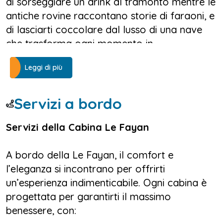
di sorseggiare un drink al tramonto mentre le
antiche rovine raccontano storie di faraoni, e
di lasciarti coccolare dal lusso di una nave
che trasforma ogni momento in
un’esperienza indimenticabile. A bordo di Le
Leggi di più
Fayan, la tua
crociera in Egitto
diventa un
viaggio da sogno, tra eleganza, comfort e la
magia senza tempo di una terra
Servizi a bordo
straordinaria.
Servizi della Cabina Le Fayan
A bordo della Le Fayan, il comfort e
Navigando tra Luxor e Assuan, la tua
l’eleganza si incontrano per offrirti
crociera in Egitto ti porterà alla scoperta di
un’esperienza indimenticabile. Ogni cabina è
un mondo dove il fascino millenario
progettata per garantirti il massimo
dell’Antico Egitto incontra i più alti standard
benessere, con:
di ospitalità. Ogni dettaglio è pensato per