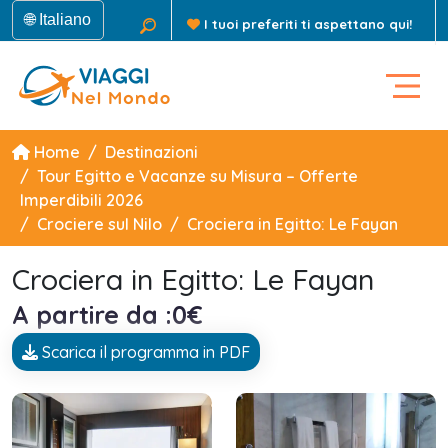
🌐 Italiano
I tuoi preferiti ti aspettano qui!
Home
Destinazioni
Tour Egitto e Vacanze su Misura – Offerte
Imperdibili 2026
Crociere sul Nilo
Crociera in Egitto: Le Fayan
Crociera in Egitto: Le Fayan
A partire da :0€
Scarica il programma in PDF