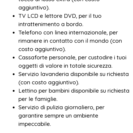
aggiuntivo).
esclusivo saranno il luogo perfetto per
TV LCD e lettore DVD, per il tuo
sorseggiare un drink mentre ammiri il
intrattenimento a bordo.
tramonto sul Nilo.
Telefono con linea internazionale, per
rimanere in contatto con il mondo (con
costo aggiuntivo).
Durante la navigazione della tua crociera in
Cassaforte personale, per custodire i tuoi
Egitto, avrai l’opportunità di visitare alcuni dei
oggetti di valore in totale sicurezza.
siti archeologici più affascinanti del mondo.
Servizio lavanderia disponibile su richiesta
La Valle dei Re, il Tempio di Hatshepsut, i
(con costo aggiuntivo).
Colossi di Memnone, il Tempio di Horus a
Lettino per bambini disponibile su richiesta
Edfu e il maestoso Tempio di Philae ad
per le famiglie.
Assuan sono solo alcune delle meraviglie che
Servizio di pulizia giornaliero, per
potrai esplorare, accompagnato da guide
garantire sempre un ambiente
esperte che ti faranno rivivere la grandezza
impeccabile.
dell’Antico Egitto.