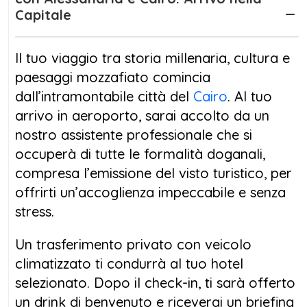
Egitto con la visita alle leggendarie
Capitale
Piramidi
di Giza
, alla
Sfinge
e al
Grande Museo Egizio
,
custode dei tesori di Tutankhamon. Dopo
Il tuo viaggio tra storia millenaria, cultura e
aver esplorato le meraviglie della capitale, ti
paesaggi mozzafiato comincia
attende Alessandria, elegante città affacciata
dall’intramontabile città del
Cairo
. Al tuo
sul Mediterraneo. Qui potrai visitare la
arrivo in aeroporto, sarai accolto da un
Fortezza di Qaitbay, costruita dove sorgeva il
nostro assistente professionale che si
mitico Faro di Alessandria, la Colonna di
occuperà di tutte le formalità doganali,
Pompeo, le Catacombe di Kom El Shoqafa e
compresa l’emissione del visto turistico, per
la moderna Biblioteca d’Alessandria, simbolo
offrirti un’accoglienza impeccabile e senza
di rinascita culturale.
stress.
Ma il cuore autentico di questo itinerario è
Un trasferimento privato con veicolo
l’indimenticabile
Oasi di Siwa
, una delle più
climatizzato ti condurrà al tuo hotel
affascinanti dell’Egitto. Situata nel cuore del
selezionato. Dopo il check-in, ti sarà offerto
deserto occidentale, l’oasi di Siwa Egitto è un
un drink di benvenuto e riceverai un briefing