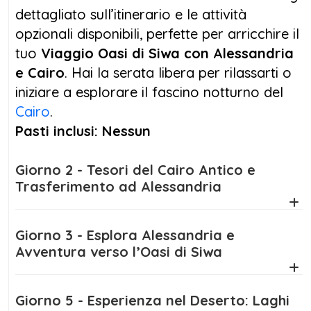
luogo ancora sospeso nel tempo, famoso
dettagliato sull’itinerario e le attività
per i suoi paesaggi surreali, le sue tradizioni
opzionali disponibili, perfette per arricchire il
millenarie e le sue sorgenti naturali. Qui, tra
tuo
Viaggio Oasi di Siwa con Alessandria
palmeti, laghi salati e dune dorate, scoprirai
e Cairo
. Hai la serata libera per rilassarti o
luoghi leggendari come il Bagno di
iniziare a esplorare il fascino notturno del
Cleopatra, il Tempio dell’Oracolo di Amon
Cairo
.
consultato da Alessandro Magno, e la storica
Pasti inclusi: Nessun
cittadella di Shali. Vivrai anche
un’emozionante escursione in 4x4 nel Grande
Giorno 2 - Tesori del Cairo Antico e
Mare di Sabbia, fino a raggiungere Bir
Trasferimento ad Alessandria
Wahed, un paradiso nascosto tra le dune.
Giorno 3 - Esplora Alessandria e
Durante questo
viaggio oasi di Siwa
, ogni
Avventura verso l’Oasi di Siwa
dettaglio è curato: sistemazioni selezionate,
guida parlante italiano, trasferimenti comodi
e assistenza continua. Avrai modo di
Giorno 5 - Esperienza nel Deserto: Laghi