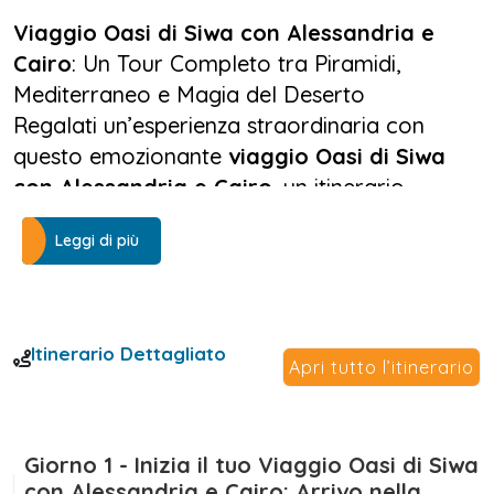
Viaggio Oasi di Siwa con Alessandria e
Cairo
: Un Tour Completo tra Piramidi,
Mediterraneo e Magia del Deserto
Regalati un’esperienza straordinaria con
questo emozionante
viaggio Oasi di Siwa
con Alessandria e Cairo
, un itinerario
completo e originale pensato per chi
Leggi di più
desidera scoprire l’anima più autentica
dell’Egitto. Questo tour Egitto del nord ti
porterà oltre i circuiti classici, attraversando
luoghi iconici e destinazioni ancora poco
Itinerario Dettagliato
Apri tutto l’itinerario
esplorate, dal caos affascinante della
capitale fino alla pace mistica del deserto.
Si parte dal
Cairo
, dove avrai modo di
Giorno 1 - Inizia il tuo Viaggio Oasi di Siwa
immergerti nella storia millenaria dell’antico
con Alessandria e Cairo: Arrivo nella