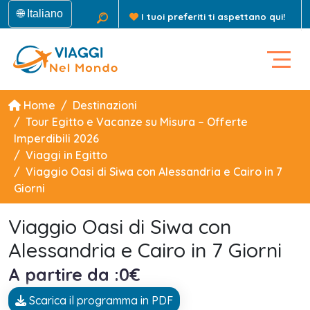
🌐 Italiano
I tuoi preferiti ti aspettano qui!
Home
Destinazioni
Tour Egitto e Vacanze su Misura – Offerte
Imperdibili 2026
Viaggi in Egitto
Viaggio Oasi di Siwa con Alessandria e Cairo in 7
Giorni
Viaggio Oasi di Siwa con
Alessandria e Cairo in 7 Giorni
A partire da :0€
Scarica il programma in PDF