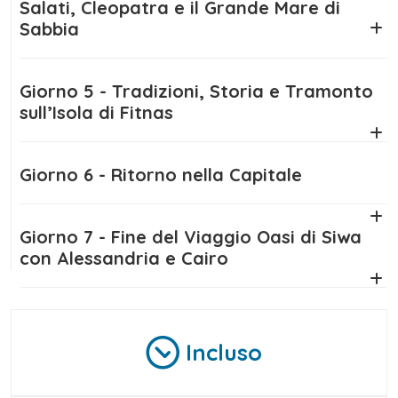
assaporare la cucina locale, incontrare la
Salati, Cleopatra e il Grande Mare di
Sabbia
cultura siwana, rilassarti nelle acque termali e
ammirare i tramonti infuocati sull’Isola di
Fitnas, una delle immagini più poetiche
Giorno 5 - Tradizioni, Storia e Tramonto
dell’intero Egitto.
sull’Isola di Fitnas
Che tu sia un amante della storia, della
natura o delle tradizioni locali, questo
Giorno 6 - Ritorno nella Capitale
viaggio oasi di Siwa con Alessandria e
Cairo
è la combinazione perfetta tra cultura,
Giorno 7 - Fine del Viaggio Oasi di Siwa
avventura e scoperta. Un itinerario completo
con Alessandria e Cairo
e coinvolgente, ideale per chi desidera vivere
un Egitto autentico, lontano dal turismo di
massa e ricco di emozioni indelebili.
Incluso