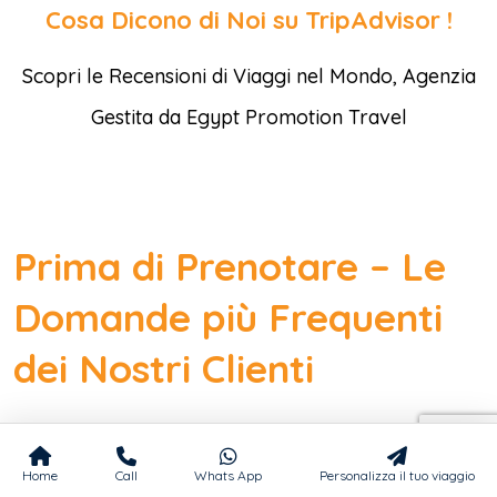
Cosa Dicono di Noi su TripAdvisor !
Scopri le Recensioni di Viaggi nel Mondo, Agenzia
Gestita da Egypt Promotion Travel
Prima di Prenotare – Le
Domande più Frequenti
dei Nostri Clienti
Hai domande sui nostri viaggi organizzati? Scopri le
Home
Call
Whats App
Personalizza il tuo viaggio
FAQ: info su prenotazioni, pagamenti, assistenza,