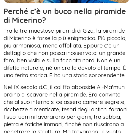
Perché c’è un buco nella piramide
di Micerino?
Tra le tre maestose piramidi di Giza, la piramide
di Micerino è forse la più enigmatica. Più piccola,
più armoniosa, meno affollata. Eppure c'è un
dettaglio che non passa inosservato: un grande
foro, ben visibile sulla facciata nord. Non è un
difetto naturale, né un crollo dovuto al tempo. È
una ferita storica. E ha una storia sorprendente.
Nel IX secolo d.C., il califfo abbaside Al-Ma'mun
ordinò di scavare nella piramide. Era convinto
che al suo interno si celassero camere segrete,
ricchezze dimenticate, tesori degli antichi faraoni.
I suoi uomini lavorarono per giorni, tra sabbia,
pietra e fatiche immani, finché non riuscirono a
penetrare la struttura. Ma trovarono… il vuoto.