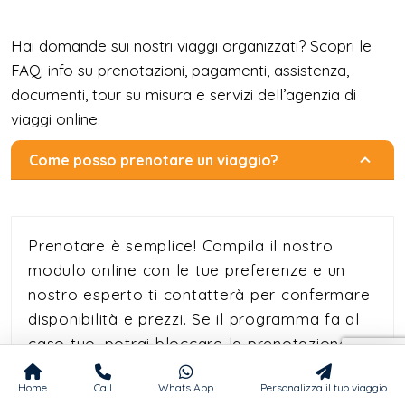
Hai domande sui nostri viaggi organizzati? Scopri le
FAQ: info su prenotazioni, pagamenti, assistenza,
documenti, tour su misura e servizi dell’agenzia di
viaggi online.
Come posso prenotare un viaggio?
Prenotare è semplice! Compila il nostro
modulo online con le tue preferenze e un
nostro esperto ti contatterà per confermare
disponibilità e prezzi. Se il programma fa al
caso tuo, potrai bloccare la prenotazione
con un acconto del 25%. Il saldo rimanente
Home
Call
Whats App
Personalizza il tuo viaggio
potrà essere pagato all'arrivo, in contanti o