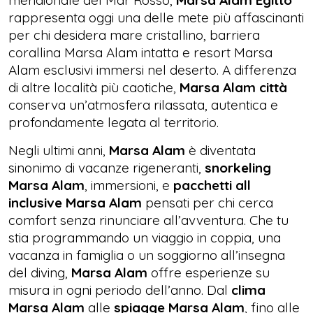
meridionale del Mar Rosso,
Marsa Alam Egitto
rappresenta oggi una delle mete più affascinanti
per chi desidera mare cristallino, barriera
corallina Marsa Alam intatta e resort Marsa
Alam esclusivi immersi nel deserto. A differenza
di altre località più caotiche,
Marsa Alam città
conserva un’atmosfera rilassata, autentica e
profondamente legata al territorio.
Negli ultimi anni,
Marsa Alam
è diventata
sinonimo di vacanze rigeneranti,
snorkeling
Marsa Alam
, immersioni, e
pacchetti all
inclusive Marsa Alam
pensati per chi cerca
comfort senza rinunciare all’avventura. Che tu
stia programmando un viaggio in coppia, una
vacanza in famiglia o un soggiorno all’insegna
del diving,
Marsa Alam
offre esperienze su
misura in ogni periodo dell’anno. Dal
clima
Marsa Alam
alle
spiagge Marsa Alam
, fino alle