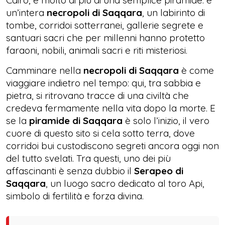
Cairo, è molto di più di una semplice piramide: è
un’intera
necropoli di Saqqara
, un labirinto di
tombe, corridoi sotterranei, gallerie segrete e
santuari sacri che per millenni hanno protetto
faraoni, nobili, animali sacri e riti misteriosi.
Camminare nella
necropoli di Saqqara
è come
viaggiare indietro nel tempo: qui, tra sabbia e
pietra, si ritrovano tracce di una civiltà che
credeva fermamente nella vita dopo la morte. E
se la
piramide di Saqqara
è solo l’inizio, il vero
cuore di questo sito si cela sotto terra, dove
corridoi bui custodiscono segreti ancora oggi non
del tutto svelati. Tra questi, uno dei più
affascinanti è senza dubbio il
Serapeo di
Saqqara
, un luogo sacro dedicato al toro Api,
simbolo di fertilità e forza divina.