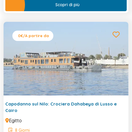
Scopri di più
0€
/A partire da
Capodanno sul Nilo: Crociera Dahabeya di Lusso e
Cairo
Egitto
8 Giorni