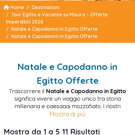
Home
Destinazioni
Tour Egitto e Vacanze su Misura – Offerte
Imperdibili 2026
Natale e Capodanno in Egitto Offerte
Natale e Capodanno in Egitto Offerte
Natale e Capodanno in
Egitto Offerte
Trascorrere il
Natale e Capodanno in Egitto
significa vivere un viaggio unico tra storia
millenaria e paesaggi mozzafiato. I nostri
pacchetti personalizzati per
Natale e
Mostra di più
Capodanno in Egitto
uniscono il fascino dei tour
culturali al Cairo, con le celebri Piramidi e il
Mostra da 1 a 5 11 Risultati