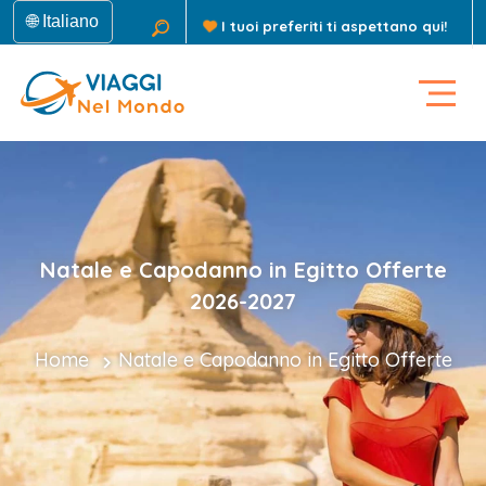
🌐 Italiano
I tuoi preferiti ti aspettano qui!
Natale e Capodanno in Egitto Offerte
2026-2027
Home
Natale e Capodanno in Egitto Offerte