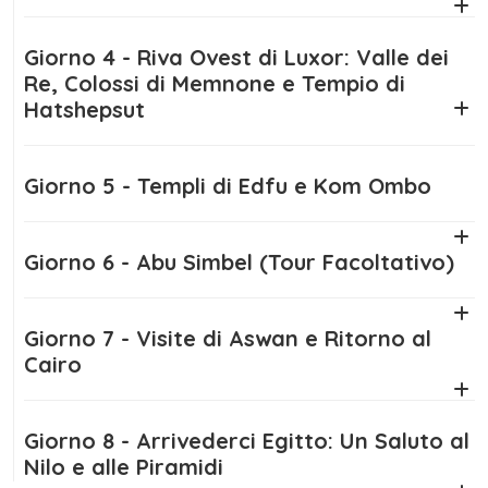
Regalati un’esperienza che non dimenticherai:
Giorno 4 - Riva Ovest di Luxor: Valle dei
Cairo e crociera sul Nilo a Natale
è molto
Re, Colossi di Memnone e Tempio di
più di un semplice viaggio, è un’avventura nel
Hatshepsut
cuore dell’antica civiltà egizia. Prenota ora il
tuo posto per vivere il meglio di
Cairo e
crociera sul Nilo Natale
.
Giorno 5 - Templi di Edfu e Kom Ombo
Giorno 6 - Abu Simbel (Tour Facoltativo)
Giorno 7 - Visite di Aswan e Ritorno al
Cairo
Giorno 8 - Arrivederci Egitto: Un Saluto al
Nilo e alle Piramidi