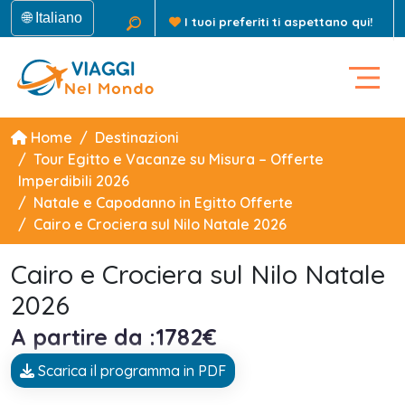
🌐 Italiano
I tuoi preferiti ti aspettano qui!
Home
Destinazioni
Tour Egitto e Vacanze su Misura – Offerte
Imperdibili 2026
Natale e Capodanno in Egitto Offerte
Cairo e Crociera sul Nilo Natale 2026
Cairo e Crociera sul Nilo Natale
2026
A partire da :1782€
Scarica il programma in PDF