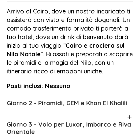
Kom Ombo e Philae, fino ad arrivare alla
Arrivo al Cairo, dove un nostro incaricato ti
Valle dei Re e, se desideri, allo spettacolare
assisterà con visto e formalità doganali. Un
sito di Abu Simbel.
comodo trasferimento privato ti porterà al
tuo hotel, dove un drink di benvenuto darà
Cairo e crociera sul Nilo Natale
è la scelta
inizio al tuo viaggio “
Cairo e crociera sul
ideale per trascorrere le vacanze in un modo
Nilo Natale
”. Rilassati e preparati a scoprire
originale e affascinante. Le temperature miti,
le piramidi e la magia del Nilo, con un
la luce dorata del deserto e l’atmosfera
itinerario ricco di emozioni uniche.
magica rendono questo periodo perfetto per
esplorare il Paese dei Faraoni.
Pasti inclusi: Nessuno
Con un’organizzazione curata in ogni
Giorno 2 - Piramidi, GEM e Khan El Khalili
dettaglio, questo tour offre il giusto equilibrio
tra cultura, relax e comfort. Sia che viaggi in
coppia, con amici o con la tua famiglia, vivrai
Giorno 3 - Volo per Luxor, Imbarco e Riva
momenti intensi ed emozionanti.
Orientale