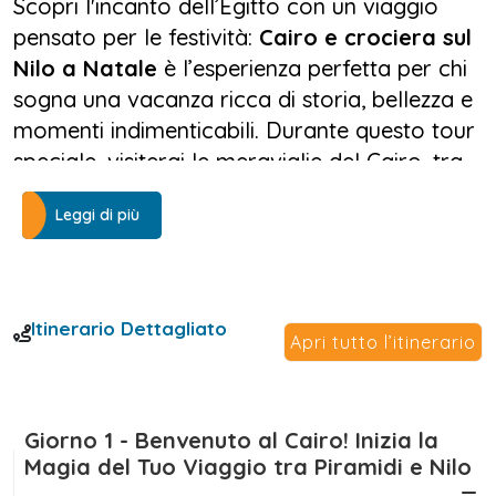
Scopri l'incanto dell’Egitto con un viaggio
pensato per le festività:
Cairo e crociera sul
Nilo a Natale
è l’esperienza perfetta per chi
sogna una vacanza ricca di storia, bellezza e
momenti indimenticabili. Durante questo tour
speciale, visiterai le meraviglie del Cairo, tra
cui le leggendarie Piramidi di Giza, il Museo
Leggi di più
Egizio e il nuovo GEM, per poi immergerti
nell’atmosfera autentica del mercato di Khan
el Khalili.
Itinerario Dettagliato
Dopo l’esplorazione della capitale, inizierai la
Apri tutto l’itinerario
tua crociera sul Nilo, navigando tra templi
millenari, villaggi affacciati sul fiume e
paesaggi suggestivi. Da Luxor ad Aswan,
Giorno 1 - Benvenuto al Cairo! Inizia la
potrai ammirare i grandi classici come il
Magia del Tuo Viaggio tra Piramidi e Nilo
Tempio di Karnak, il Tempio di Horus a Edfu,