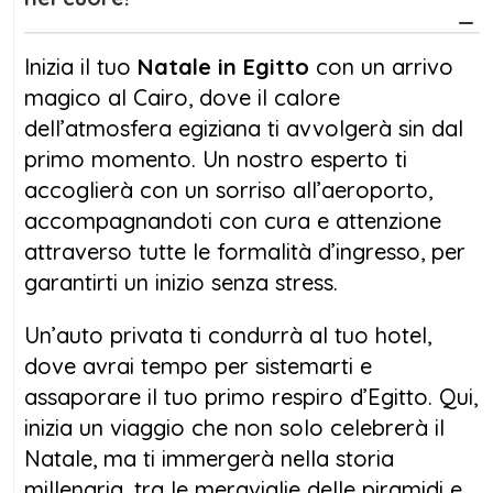
Nilo, da Assuan a Luxor, tra templi maestosi
come Philae, Kom Ombo ed Edfu. Ogni
Inizia il tuo
Natale in Egitto
con un arrivo
tappa è un incontro diretto con la grandezza
magico al Cairo, dove il calore
dell'antico Egitto.
dell’atmosfera egiziana ti avvolgerà sin dal
primo momento. Un nostro esperto ti
Durante il tuo
Natale in Egitto
, scoprirai
accoglierà con un sorriso all’aeroporto,
paesaggi mozzafiato, storie leggendarie e
accompagnandoti con cura e attenzione
tramonti che si specchiano sulle acque calme
attraverso tutte le formalità d’ingresso, per
del fiume. Sarà un viaggio che unisce cultura,
garantirti un inizio senza stress.
relax e avventura, con momenti di pura
meraviglia.
Un’auto privata ti condurrà al tuo hotel,
dove avrai tempo per sistemarti e
Concludi il tuo
Natale in Egitto
portando a
assaporare il tuo primo respiro d’Egitto. Qui,
casa non solo fotografie, ma emozioni
inizia un viaggio che non solo celebrerà il
indelebili e un nuovo modo di vedere il
Natale, ma ti immergerà nella storia
mondo. Perché l’Egitto, soprattutto a Natale,
millenaria, tra le meraviglie delle piramidi e