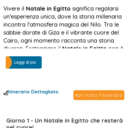
Vivere il
Natale in Egitto
significa regalarsi
un'esperienza unica, dove la storia millenaria
incontra l'atmosfera magica del Nilo. Tra le
sabbie dorate di Giza e il vibrante cuore del
Cairo, ogni momento racconta una storia
diversa. Festeggiare il
Natale in Egitto
non è
solo visitare le Piramidi o passeggiare nel
Leggi di più
bazar di Khan El Khalili: è immergersi nei
profumi, nei colori e nelle emozioni di una
terra senza tempo.
Itinerario Dettagliato
Il tuo viaggio inizia tra le meraviglie del Cairo:
Apri tutto l’itinerario
dalla Sfinge silenziosa che veglia sui secoli, al
nuovo e spettacolare Grande Museo Egizio.
Dopo aver vissuto l'intensità della capitale, ti
Giorno 1 - Un Natale in Egitto che resterà
aspetta una crociera affascinante lungo il
nel cuore!