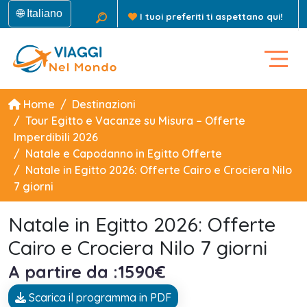
🌐 Italiano
I tuoi preferiti ti aspettano qui!
Home
Destinazioni
Tour Egitto e Vacanze su Misura – Offerte
Imperdibili 2026
Natale e Capodanno in Egitto Offerte
Natale in Egitto 2026: Offerte Cairo e Crociera Nilo
7 giorni
Natale in Egitto 2026: Offerte
Cairo e Crociera Nilo 7 giorni
A partire da :1590€
Scarica il programma in PDF