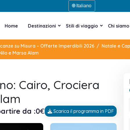
🌐 Italiano
Home
Destinazioni
Stili di viaggio
Chi siamo
acanze su Misura – Offerte Imperdibili 2026
Natale e Cap
 Nilo e Marsa Alam
o: Cairo, Crociera
Alam
artire da :0€
Scarica il programma in PDF