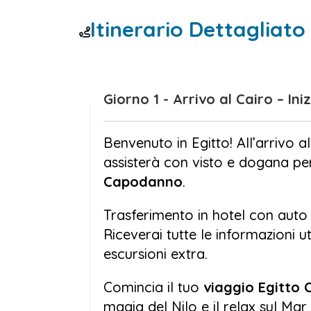
profumi e i colori del famoso bazar K
Itinerario Dettagliato
di questa città leggendaria.
Prosegui l’avventura con una sugge
ogni alba sul Nilo è pura magia. Es
Giorno 1 - Arrivo al Cai
e Hatshepsut, entra nella Valle dei 
dell’Antico Egitto. Ogni tappa della 
Benvenuto in Egitto! All’arrivo al
paesaggi spettacolari e atmosfere 
assisterà con visto e dogana per 
Infine, rilassati sulle spiagge incon
Capodanno
.
accoglie con le sue acque turchesi, 
Trasferimento in hotel con auto 
semplicemente rilassarti in un resort
Riceverai tutte le informazioni ut
Questo
tour Egitto Capodanno
è l
escursioni extra.
anno in un luogo ricco di fascino e 
Comincia il tuo
viaggio Egitto
magia del Nilo e il relax sul Ma