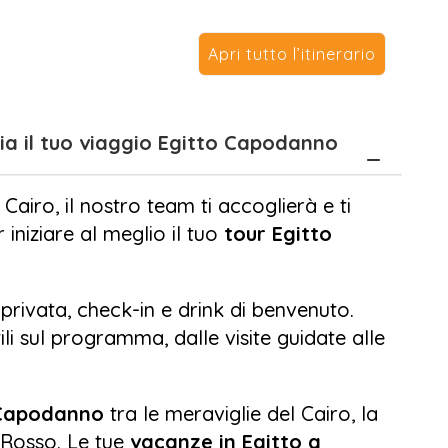
han el Khalili, e senti il battito autentico
Apri tutto l’itinerario
stiva crociera tra Aswan e Luxor, dove
plora templi maestosi come Philae, Karnak
ro – Inizia il tuo viaggio Egitto Capodanno
Re e lasciati sorprendere dalla grandezza
crociera è un'immersione nella storia, tra
 Cairo, il nostro team ti accoglierà e ti
da sogno.
iniziare al meglio il tuo
tour Egitto
taminate di Marsa Alam. Qui, il Mar Rosso ti
ideali per nuotare, fare snorkeling o
privata, check-in e drink di benvenuto.
 esclusivo.
ili sul programma, dalle visite guidate alle
’occasione perfetta per iniziare il nuovo
meraviglia.
 Capodanno
tra le meraviglie del Cairo, la
r Rosso. Le tue
vacanze in Egitto a