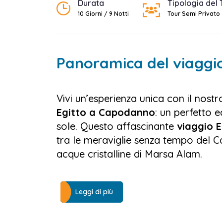
Durata
Tipologia del 
10 Giorni / 9 Notti
Tour Semi Privato
Panoramica del viaggi
Vivi un’esperienza unica con il nostr
Egitto a Capodanno
: un perfetto e
sole. Questo affascinante
viaggio 
tra le meraviglie senza tempo del Ca
acque cristalline di Marsa Alam.
Il tuo
tour Egitto Capodanno
inizia
fondono in un’energia travolgente. A
Leggi di più
affascinare dallo sguardo enigmatico 
Museo Egizio, dove ogni sala raccont