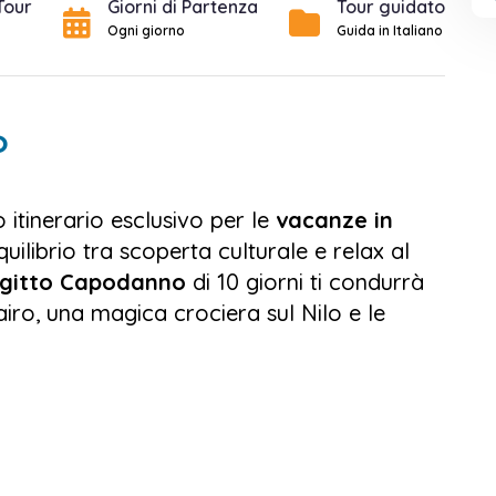
Tour
Giorni di Partenza
Tour guidato
Ogni giorno
Guida in Italiano
o
o itinerario esclusivo per le
vacanze in
quilibrio tra scoperta culturale e relax al
Egitto Capodanno
di 10 giorni ti condurrà
iro, una magica crociera sul Nilo e le
 al Cairo, dove l'antico e il moderno si
mmira le iconiche Piramidi di Giza, lasciati
della Sfinge e perditi tra i corridoi del
a una storia millenaria. Passeggia tra i