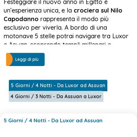
Festeggiare il nuovo anno in Egitto è
un’esperienza unica, e la
crociera sul Nilo
Capodanno
rappresenta il modo più
esclusivo per viverla. A bordo di una
motonave 5 stelle potrai navigare tra Luxor
e Aswan, scoprendo templi millenari e
paesaggi senza tempo. Durante i giorni di
Leggi di più
viaggio visiterai luoghi iconici come la Valle
dei Re, il Tempio di Karnak, Edfu, Kom Ombo
e l’incantevole Tempio di Philae.
5 Giorni / 4 Notti - Da Luxor ad Assuan
La
crociera sul Nilo Capodanno
non è solo
4 Giorni / 3 Notti - Da Assuan a Luxor
cultura e scoperta: è anche relax e
divertimento. Sul ponte sole con piscina
potrai goderti il clima piacevole dell’inverno
5 Giorni / 4 Notti - Da Luxor ad Assuan
egiziano, mentre la sera l’atmosfera si
accende con spettacoli folkloristici,