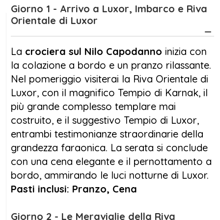
Giorno 1 - Arrivo a Luxor, Imbarco e Riva
intrattenimento e attività a bordo.
Orientale di Luxor
Il momento più speciale sarà senza dubbio il
Gran Cenone e la festa di fine anno, vissuti
La
crociera sul Nilo Capodanno
inizia con
direttamente sul Nilo: un’esperienza che
la colazione a bordo e un pranzo rilassante.
rende la tua
crociera sul Nilo Capodanno
Nel pomeriggio visiterai la Riva Orientale di
davvero indimenticabile.
Luxor, con il magnifico Tempio di Karnak, il
più grande complesso templare mai
Sia che tu viaggi in coppia, con amici o in
costruito, e il suggestivo Tempio di Luxor,
famiglia, la
crociera sul Nilo Capodanno
è
entrambi testimonianze straordinarie della
la scelta perfetta per accogliere il nuovo
grandezza faraonica. La serata si conclude
anno tra storia, cultura e magia.
con una cena elegante e il pernottamento a
bordo, ammirando le luci notturne di Luxor.
Pasti inclusi: Pranzo, Cena
Giorno 2 - Le Meraviglie della Riva