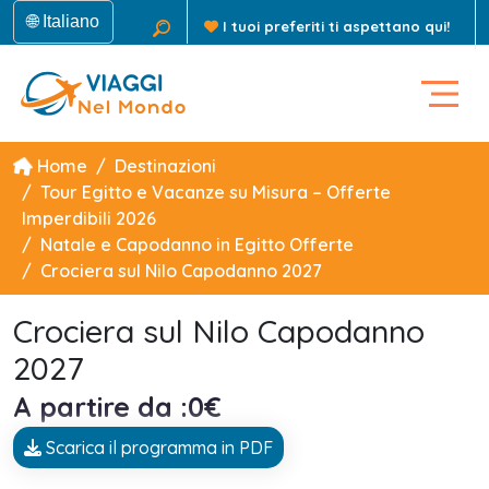
🌐 Italiano
I tuoi preferiti ti aspettano qui!
Home
Destinazioni
Tour Egitto e Vacanze su Misura – Offerte
Imperdibili 2026
Natale e Capodanno in Egitto Offerte
Crociera sul Nilo Capodanno 2027
Crociera sul Nilo Capodanno
2027
A partire da :0€
Scarica il programma in PDF