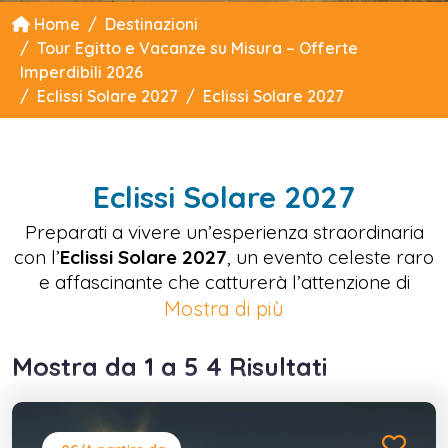
Home
Destinazioni
Tour Egitto e Vacanze su Misura – Offerte
Imperdibili 2026
Eclissi Solare 2027
Eclissi Solare 2027
Eclissi Solare 2027
Preparati a vivere un’esperienza straordinaria
con l’
Eclissi Solare 2027
, un evento celeste raro
e affascinante che catturerà l’attenzione di
appassionati e curiosi di tutto il mondo. Questa
Mostra di più
straordinaria eclissi offrirà un’opportunità unica
di osservare il sole oscurato dalla luna, creando
Mostra da 1 a 5 4 Risultati
uno spettacolo indimenticabile nel cielo. Pianifica
la tua esperienza scegliendo le migliori location
per l’osservazione, con tour dedicati, guide