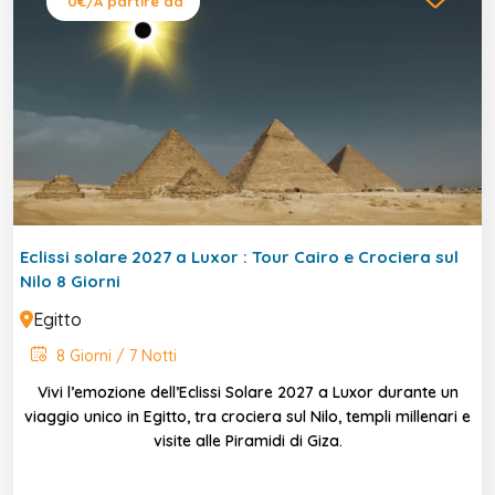
0€
/A partire da
esperte e attività speciali pensate per rendere
l’
Eclissi Solare 2027
un ricordo memorabile per
tutta la vita.
Eclissi solare 2027 a Luxor : Tour Cairo e Crociera sul
Nilo 8 Giorni
Egitto
8 Giorni / 7 Notti
Vivi l’emozione dell’Eclissi Solare 2027 a Luxor durante un
viaggio unico in Egitto, tra crociera sul Nilo, templi millenari e
visite alle Piramidi di Giza.