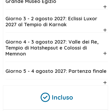
Grande Museo Egizio
raccontare l’incredibile esperienza dell’
Eclissi
Luxor 2027
, un momento che rimarrà nel
cuore per sempre.
Giorno 3 - 2 agosto 2027: Eclissi Luxor
2027 al Tempio di Karnak
Giorno 4 - 3 agosto 2027: Valle dei Re,
Tempio di Hatshepsut e Colossi di
Memnon
Giorno 5 - 4 agosto 2027: Partenza finale
Incluso