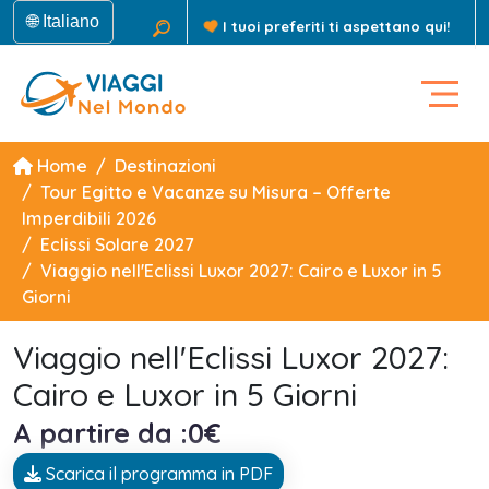
🌐 Italiano
I tuoi preferiti ti aspettano qui!
Home
Destinazioni
Tour Egitto e Vacanze su Misura – Offerte
Imperdibili 2026
Eclissi Solare 2027
Viaggio nell'Eclissi Luxor 2027: Cairo e Luxor in 5
Giorni
Viaggio nell'Eclissi Luxor 2027:
Cairo e Luxor in 5 Giorni
A partire da :0€
Scarica il programma in PDF