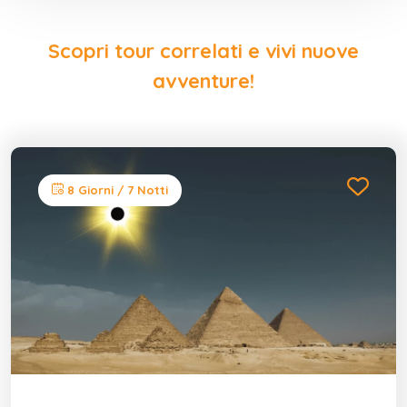
Scopri tour correlati e vivi nuove
avventure!
8 Giorni / 7 Notti