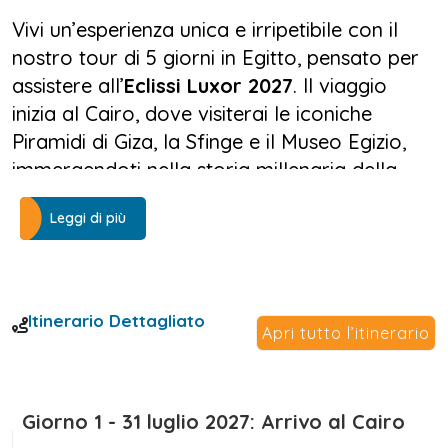
Vivi un’esperienza unica e irripetibile con il
nostro tour di 5 giorni in Egitto, pensato per
assistere all’
Eclissi Luxor 2027
. Il viaggio
inizia al Cairo, dove visiterai le iconiche
Piramidi di Giza, la Sfinge e il Museo Egizio,
immergendoti nella storia millenaria della
civiltà dei faraoni. Ogni momento sarà un
Leggi di più
passo nel tempo, tra monumenti che
raccontano leggende e architetture senza
pari.
Itinerario Dettagliato
Il culmine del tour arriva a Luxor, dove
Apri tutto l’itinerario
l’
Eclissi Luxor 2027
trasformerà il cielo in uno
spettacolo mozzafiato. Al Tempio di Karnak,
tra le torri imponenti e le sale ipostile, la luna
Giorno 1 - 31 luglio 2027: Arrivo al Cairo
coprirà il sole per sei minuti e ventitré