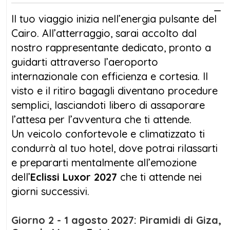
secondi, creando un’atmosfera surreale di
Il tuo viaggio inizia nell’energia pulsante del
luce dorata e viola, con le stelle che si
Cairo. All’atterraggio, sarai accolto dal
affacciano tra il blu del giorno. Un momento
nostro rappresentante dedicato, pronto a
che rimarrà scolpito nella memoria,
guidarti attraverso l’aeroporto
emozionante e irripetibile.
internazionale con efficienza e cortesia. Il
visto e il ritiro bagagli diventano procedure
Durante il soggiorno a Luxor, visiterai anche
semplici, lasciandoti libero di assaporare
il Tempio di Luxor, la Valle dei Re, il Tempio di
l’attesa per l’avventura che ti attende.
Hatshepsut e i Colossi di Memnon, mentre
Un veicolo confortevole e climatizzato ti
navigherai sul Nilo a bordo della tua
condurrà al tuo hotel, dove potrai rilassarti
Dahabeya di lusso. L’
Eclissi Luxor 2027
sarà
e prepararti mentalmente all’emozione
l’evento centrale di questo viaggio esclusivo,
dell’
Eclissi Luxor 2027
che ti attende nei
regalando emozioni cosmiche e un legame
giorni successivi.
profondo con la storia e la natura.
Preparati a vivere la magia dell’Egitto e a
Giorno 2 - 1 agosto 2027: Piramidi di Giza,