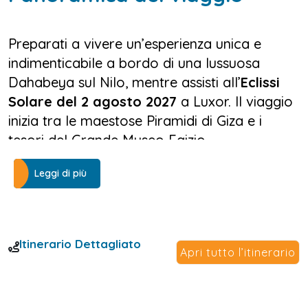
Preparati a vivere un’esperienza unica e
indimenticabile a bordo di una lussuosa
Dahabeya sul Nilo, mentre assisti all’
Eclissi
Solare del 2 agosto 2027
a Luxor. Il viaggio
inizia tra le maestose Piramidi di Giza e i
tesori del Grande Museo Egizio,
immergendoti nella storia millenaria dei
Leggi di più
faraoni, prima di volare verso Luxor, dove ti
attende la tua elegante Dahabeya.
Dal ponte della Dahabeya, tra il lento
Itinerario Dettagliato
scorrere del Nilo e la luce dorata del sole,
Apri tutto l’itinerario
vivrai l’
Eclissi Solare del 2 agosto 2027
in
una cornice mozzafiato: le imponenti sale
ipostile e i piloni del Tempio di Karnak si