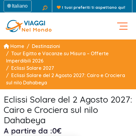
🌐 Italiano
I tuoi preferiti ti aspettano qui!
Home
Destinazioni
Tour Egitto e Vacanze su Misura – Offerte
Imperdibili 2026
Eclissi Solare 2027
Eclissi Solare del 2 Agosto 2027: Cairo e Crociera
sul nilo Dahabeya
Eclissi Solare del 2 Agosto 2027:
Cairo e Crociera sul nilo
Dahabeya
A partire da :0€