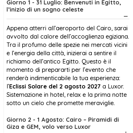
Giorno 1 - 31 Luglio: Benvenuti in Egitto,
fondono con le sfumature crepuscolari del
l’inizio di un sogno celeste
cielo, creando uno spettacolo naturale che
resterà scolpito nella memoria.
Appena atterri all’aeroporto del Cairo, sarai
avvolto dal calore dell’accoglienza egiziana.
Il viaggio prosegue lungo il Nilo, con tappe
Tra il profumo delle spezie nei mercati vicini
alla Valle dei Re, ai templi di Luxor, Edfu e
e l’energia della città, inizierai a sentire il
Kom Ombo, mentre la Dahabeya ti offre
richiamo dell’antico Egitto. Questo è il
comfort, lusso e momenti di autentico relax
momento di prepararti per l’evento che
tra una visita e l’altra. Ogni dettaglio della
renderà indimenticabile la tua esperienza:
crociera è pensato per farti vivere la magia
l’
Eclissi Solare del 2 agosto 2027
a Luxor.
della cultura egizia e dell’
Eclissi Solare del 2
Sistemazione in hotel, relax e la prima notte
agosto 2027
in totale immersione.
sotto un cielo che promette meraviglie.
Al termine del viaggio, porterai con te il
Giorno 2 - 1 Agosto: Cairo – Piramidi di
ricordo indelebile della Dahabeya, del Nilo e
Giza e GEM, volo verso Luxor
dell’
Eclissi Solare del 2 agosto 2027
a