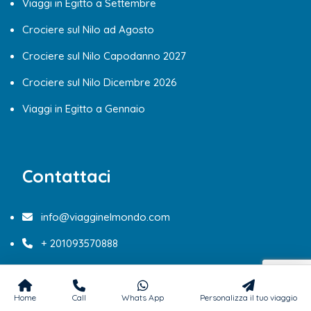
Viaggi in Egitto a Settembre
Crociere sul Nilo ad Agosto
Crociere sul Nilo Capodanno 2027
Crociere sul Nilo Dicembre 2026
Viaggi in Egitto a Gennaio
Contattaci
info@viagginelmondo.com
+ 201093570888
Invia la tua richiesta
Home
Call
Whats App
Personalizza il tuo viaggio