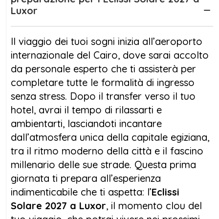
dubbio l’
Luxor
Eclissi Solare 2027 a Luxor
, da
osservare ai templi di Karnak, uno scenario
che renderà il fenomeno ancora più
Il viaggio dei tuoi sogni inizia all’aeroporto
suggestivo e memorabile. Potrai assistere a
internazionale del Cairo, dove sarai accolto
tutte le fasi dell’eclissi, dalla parziale alla
da personale esperto che ti assisterà per
totalità, in totale sicurezza e con spiegazioni
completare tutte le formalità di ingresso
dettagliate da guide esperte.
senza stress. Dopo il transfer verso il tuo
hotel, avrai il tempo di rilassarti e
Oltre all’eclissi, il programma include visite
ambientarti, lasciandoti incantare
alla riva est e ovest di Luxor, con la Valle dei
dall’atmosfera unica della capitale egiziana,
Re, il Tempio della Regina Hatshepsut e i
tra il ritmo moderno della città e il fascino
Colossi di Memnone, assicurando
millenario delle sue strade. Questa prima
un’esperienza completa tra storia, cultura e
giornata ti prepara all’esperienza
natura. Non perdere questa occasione unica
indimenticabile che ti aspetta: l’
Eclissi
di combinare la magia dell’
Eclissi Solare
Solare 2027 a Luxor
, il momento clou del
2027 a Luxor
con la scoperta dei tesori