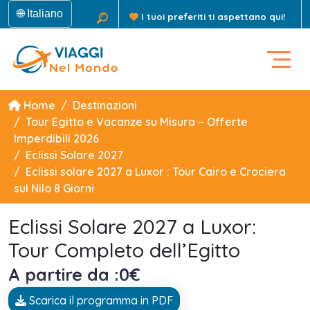
🌐 Italiano
I tuoi preferiti ti aspettano qui!
Home
Destinazioni
Tour Egitto e Vacanze su Misura – Offerte
Imperdibili 2026
Eclissi Solare 2027
Eclissi solare 2027 a Luxor : Tour Cairo e Crociera
sul Nilo 8 Giorni
Eclissi Solare 2027 a Luxor:
Tour Completo dell’Egitto
A partire da :0€
Scarica il programma in PDF