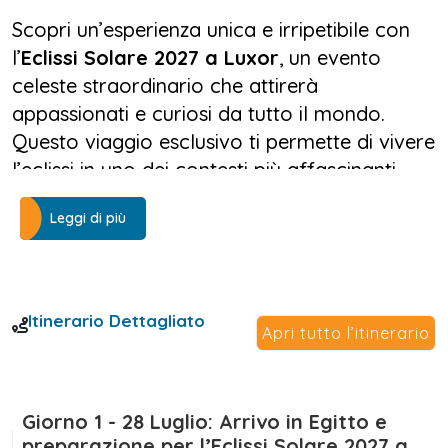
Scopri un’esperienza unica e irripetibile con
l’
Eclissi Solare 2027 a Luxor
, un evento
celeste straordinario che attirerà
appassionati e curiosi da tutto il mondo.
Questo viaggio esclusivo ti permette di vivere
l’eclissi in uno dei contesti più affascinanti
dell’Egitto, tra antichi templi, la magia del
Leggi di più
Nilo e panorami mozzafiato. La tua
avventura inizia al Cairo, con visite alle
Piramidi di Giza e al Grande Museo Egizio,
prima di dirigerti verso Assuan e imbarcarti
Itinerario Dettagliato
Apri tutto l’itinerario
su una crociera sul Nilo, alla scoperta di
templi storici e siti iconici come Kom Ombo
ed Edfu.
Giorno 1 - 28 Luglio: Arrivo in Egitto e
Il momento clou del viaggio sarà senza
preparazione per l’Eclissi Solare 2027 a