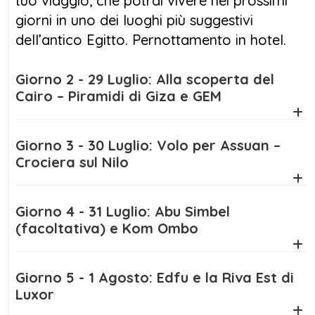
tuo viaggio, che potrai vivere nei prossimi
egiziani. Prenota ora e assicurati di vivere un
giorni in uno dei luoghi più suggestivi
momento che resterà per sempre nel cuore.
dell’antico Egitto. Pernottamento in hotel.
L’
Eclissi Solare 2027 a Luxor
sarà il culmine
Giorno 2 - 29 Luglio: Alla scoperta del
di un itinerario indimenticabile, unendo
Cairo – Piramidi di Giza e GEM
avventura, cultura e natura in un solo viaggio
straordinario.
Giorno 3 - 30 Luglio: Volo per Assuan –
Crociera sul Nilo
Giorno 4 - 31 Luglio: Abu Simbel
(facoltativa) e Kom Ombo
Giorno 5 - 1 Agosto: Edfu e la Riva Est di
Luxor