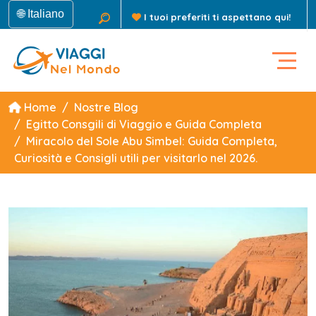
🌐 Italiano
I tuoi preferiti ti aspettano qui!
Home
Nostre Blog
Egitto Consgili di Viaggio e Guida Completa
Miracolo del Sole Abu Simbel: Guida Completa,
Curiosità e Consigli utili per visitarlo nel 2026.