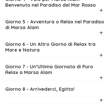
sottomarine con immersioni indimenticabili o
Benvenuto nel Paradiso del Mar Rosso
nuotare con i delfini a Sataya Reef. Se
preferisci l’adrenalina, un safari in quad tra le
dune o una cena beduina sotto le stelle
Giorno 5 - Avventura o Relax nel Paradiso
renderanno il tuo
viaggio Cairo e Marsa
di Marsa Alam
Alam
ancora più speciale.
Giorno 6 - Un Altro Giorno di Relax tra
E per chi desidera solo rilassarsi, il resort
Mare e Natura
offre spa, piscine infinity e angoli di pace con
vista mozzafiato sul mare. Dopo giornate
Giorno 7 - Un’Ultima Giornata di Puro
intense tra cultura, mare e avventura, il tour
Relax a Marsa Alam
si conclude con un ultimo saluto alle acque
del Mar Rosso prima del rientro.
Giorno 8 - Arrivederci, Egitto!
Porterai con te i ricordi di un viaggio che ha
unito l’anima misteriosa dell’Antico Egitto alla