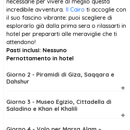
potrai assaporare la vera essenza del
necessarie per vivere al meglio questa
viaggio
Cairo e Mar Rosso
, tra spezie
incredibile avventura.
Il Cairo
ti accoglie con
profumate e artigianato locale.
il suo fascino vibrante: puoi scegliere di
esplorarlo già dalla prima sera o rilassarti in
Dopo queste incredibili tappe, il viaggio
hotel per prepararti alle meraviglie che ti
Egitto Cairo e mare prosegue verso una
attendono!
destinazione da sogno: il Mar Rosso! Con un
Pasti inclusi: Nessuno
comodo volo, raggiungerai
Marsa Alam
, un
Pernottamento in hotel
angolo di paradiso che ti regalerà giornate di
puro relax in un resort di lusso. Le sue
Giorno 2 - Piramidi di Giza, Saqqara e
Dahshur
spiagge dorate e le acque cristalline sono
perfette per rilassarsi o vivere emozionanti
avventure acquatiche.
Giorno 3 - Museo Egizio, Cittadella di
Saladino e Khan el Khalili
Potrai fare snorkeling nella splendida
barriera corallina, esplorare le meraviglie
Giorno 4 - Volo per Marsa Alam –