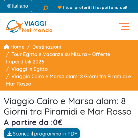
🌐 Italiano
I tuoi preferiti ti aspettano qui!
Home
Destinazioni
Tour Egitto e Vacanze su Misura – Offerte
Imperdibili 2026
Viaggi in Egitto
Viaggio Cairo e Marsa alam: 8 Giorni tra Piramidi e
Mar Rosso
Viaggio Cairo e Marsa alam: 8
Giorni tra Piramidi e Mar Rosso
A partire da :0€
Scarica il programma in PDF