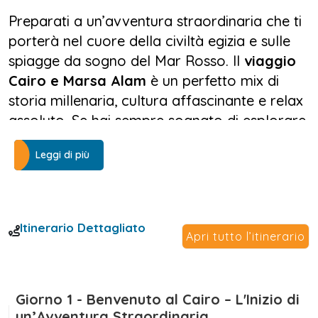
Preparati a un’avventura straordinaria che ti
porterà nel cuore della civiltà egizia e sulle
spiagge da sogno del Mar Rosso. Il
viaggio
Cairo e Marsa Alam
è un perfetto mix di
storia millenaria, cultura affascinante e relax
assoluto. Se hai sempre sognato di esplorare
il fascino senza tempo delle piramidi e
Leggi di più
immergerti nelle acque cristalline, questo è il
tour perfetto per te.
Dai maestosi templi e le leggendarie piramidi
Itinerario Dettagliato
Apri tutto l’itinerario
del Cairo alle meraviglie naturali di
Marsa
Alam
e Piramidi, ogni giorno sarà
un’esperienza indimenticabile. Il tour inizia
nella capitale egiziana, dove verrai accolto
Giorno 1 - Benvenuto al Cairo – L'Inizio di
un’Avventura Straordinaria