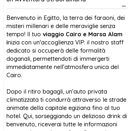
con un trattamento VIP per immergerti senza
pensieri nell’atmosfera magica della città. Tra
le strade vivaci del
Cairo
, scoprirai la
Benvenuto in Egitto, la terra dei faraoni, dei
grandiosità delle
Piramidi di Giza
, l’enigmatica
misteri millenari e delle meraviglie senza
Sfinge
e i tesori del
Grande Museo Egizio
, un
tempo! Il tuo
viaggio Cairo e Marsa
Alam
viaggio nel passato che ti lascerà senza fiato.
i
nizia con un'accoglienza VIP: il nostro staff
dedicato si occuperà delle formalità
Il viaggio continua con la visita a
Saqqara
e
doganali, permettendoti di immergerti
Dahshur
,, luoghi meno conosciuti ma ricchi di
immediatamente nell’atmosfera unica del
storia e meraviglie architettoniche. Passeggia
Cairo.
tra i corridoi della
Piramide a Gradoni
di
Zoser e ammira la perfezione della Piramide
Dopo il ritiro bagagli, un’auto privata
Rossa, capolavori dell’antica ingegneria
climatizzata ti condurrà attraverso le strade
egizia. Non mancherà l’occasione di
animate della capitale egiziana fino al tuo
esplorare la
Cittadella di Saladino
e il
hotel. Qui, sorseggiando un delizioso drink di
colorato
mercato di Khan El Khalili
, dove
benvenuto, riceverai tutte le informazioni