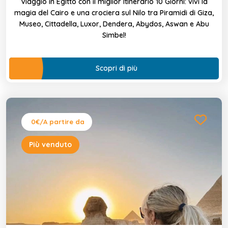
Viaggio in Egitto con il miglior Itinerario 10 Giorni: vivi la
magia del Cairo e una crociera sul Nilo tra Piramidi di Giza,
Museo, Cittadella, Luxor, Dendera, Abydos, Aswan e Abu
Simbel!
Scopri di più
0€
/A partire da
Più venduto