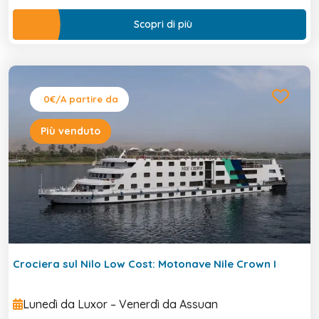
Scopri di più
0€
/A partire da
Più venduto
Crociera sul Nilo Low Cost: Motonave Nile Crown I
Lunedì da Luxor – Venerdì da Assuan