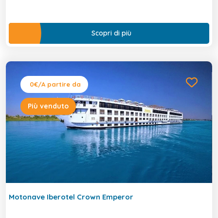
Scopri di più
0€
/A partire da
Più venduto
Motonave Iberotel Crown Emperor