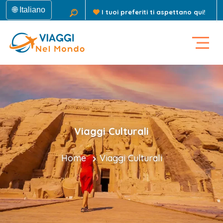
🌐 Italiano
I tuoi preferiti ti aspettano qui!
Viaggi Culturali
Home
Viaggi Culturali