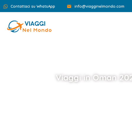
Contattaci su WhatsApp
info@viagginelmondo.com
Viaggi in Oman 202