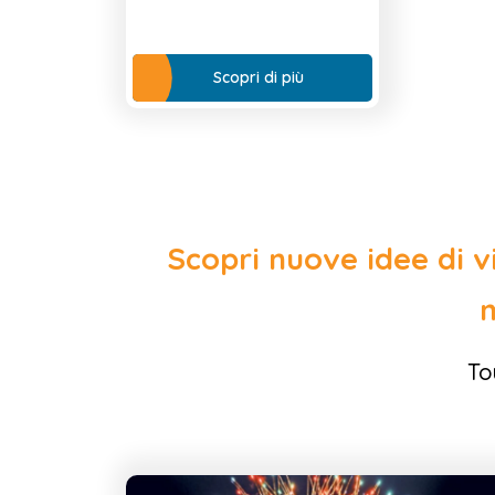
città futuristiche, per vivere
un’avventura indimenticabile
tra cultura, natura e
Scopri di più
modernità.
Scopri nuove idee di v
m
To