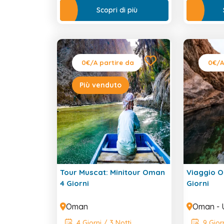
Scopri di più
0€
/A partire da
0€
/A
Più venduto
Tour Muscat: Minitour Oman
Viaggio O
4 Giorni
Giorni
Oman
Oman - 
4 Giorni / 3 Notti
9 Giorn