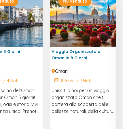
venduto
Più venduto
 5 Giorni
Viaggio Organizzato a
Oman in 8 Giorni
Oman
i / 4 Notti
8 Giorni / 7 Notti
fascino dell’Oman
Unisciti a noi per un viaggio
ur Oman 5 giorni!
organizzato Oman che ti
, oasi e storia, vivi
porterà alla scoperta delle
enza unica. Prenota
bellezze naturali, della cultura
 avventura!
affascinante e della storia
millenaria di questo