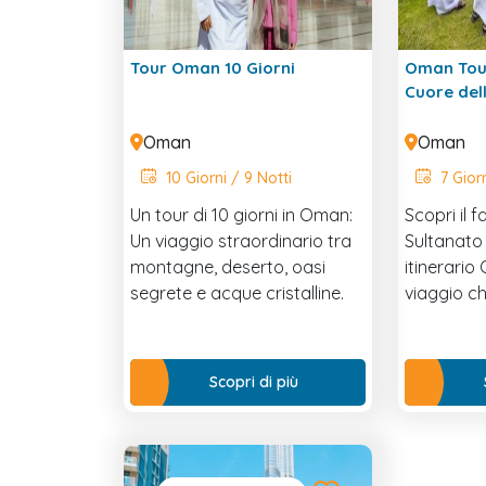
Tour Oman 10 Giorni
Oman Tour
Cuore del
Oman
Oman
10 Giorni / 9 Notti
7 Giorn
Un tour di 10 giorni in Oman:
Scopri il 
Un viaggio straordinario tra
Sultanato
montagne, deserto, oasi
itinerario
segrete e acque cristalline.
viaggio ch
storiche, 
verdeggia
mozzafiat
Scopri di più
esperte e
selezionat
un’esperie
che racch