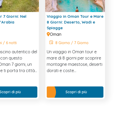
 7 Giorni: Nel
Viaggio in Oman Tour e Mare
l’Arabia
8 Giorni: Deserto, Wadi e
Spiagge
Oman
i / 6 notti
8 Giorno / 7 Giorno
fascino autentico del
Un viaggio in Oman tour e
 con questo
mare di 8 giorni per scoprire
 Oman 7 giorni, un
montagne maestose, deserti
e ti porta tra città
dorati e coste
deserti dorati, oasi
incontaminate, tra
nti e coste
esperienze autentiche e
o. Con guide
paesaggi da sogno.
Scopri di più
Scopri di più
 sistemazioni
e, vivrai
nza indimenticabile
iude tutta l’essenza