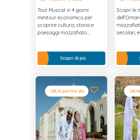
Tour Muscat in 4 giorni:
Scopri le 
minitour economico per
dell’Oman
scoprire cultura, storia e
mozzafiato
paesaggi mozzafiato
secolari, e
dell'Oman, tutto a un prezzo
dallo spl
vantaggioso!
Dubai. Un 
deserto, c
Scopri di più
grattacieli
0€
/A partire da
0€
/A