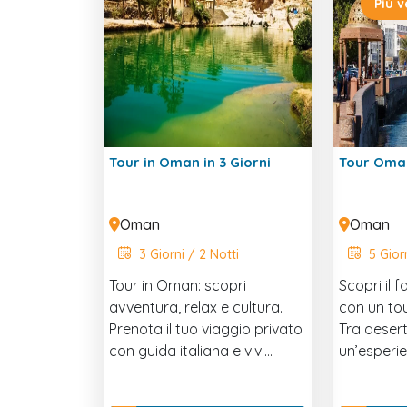
Più 
Tour in Oman in 3 Giorni
Tour Oman
Oman
Oman
3 Giorni / 2 Notti
5 Giorn
Tour in Oman: scopri
Scopri il 
avventura, relax e cultura.
con un to
Prenota il tuo viaggio privato
Tra deserti
con guida italiana e vivi
un’esperi
paesaggi spettacolari e
ora la tua
tradizioni autentiche!