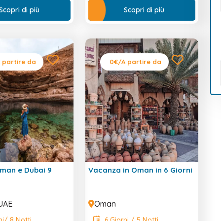
straordinario paese!
Scopri di più
Scopri di più
Un'avventura indimenticabile
ti aspetta!
 partire da
0€
/A partire da
man e Dubai 9
Vacanza in Oman in 6 Giorni
UAE
Oman
i/ 8 Notti
6 Giorni / 5 Notti