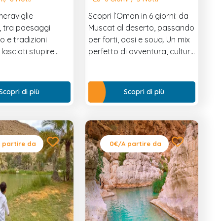
meraviglie
Scopri l’Oman in 6 giorni: da
, tra paesaggi
Muscat al deserto, passando
 e tradizioni
per forti, oasi e souq. Un mix
 lasciati stupire
perfetto di avventura, cultura
endore moderno di
e relax.
viaggio unico tra
ittà storiche e
Scopri di più
Scopri di più
 futuristici.
 partire da
0€
/A partire da