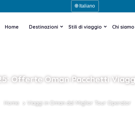
🌐 Italiano
Home
Destinazioni
Stili di viaggio
Chi siamo
5: Offerte Oman Pacchetti Viaggi
Home
Viaggi in Oman dal Miglior Tour Operator