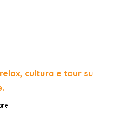
elax, cultura e tour su
e.
are