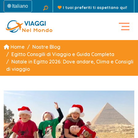
🌐 Italiano
I tuoi preferiti ti aspettano qui!
Home
Nostre Blog
Egitto Consgili di Viaggio e Guida Completa
Natale in Egitto 2026: Dove andare, Clima e Consigli
di viaggio