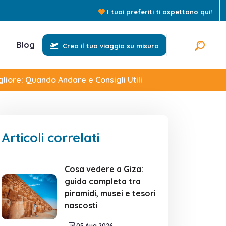
I tuoi preferiti ti aspettano qui!
Blog
Crea il tuo viaggio su misura
gliore: Quando Andare e Consigli Utili
Articoli correlati
Cosa vedere a Giza:
guida completa tra
piramidi, musei e tesori
nascosti
05 Aug 2026