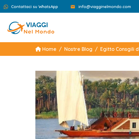
Contattaci su WhatsApp
info@viagginelmondo.com
Home
Nostre Blog
Egitto Consgili 