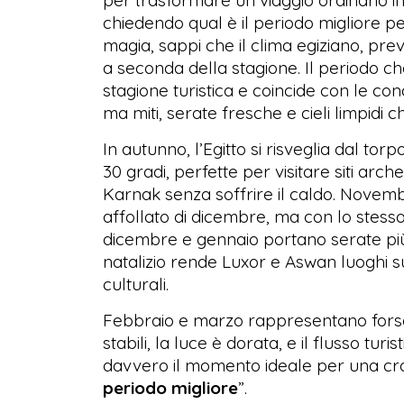
chiedendo qual è il periodo migliore p
magia, sappi che il clima egiziano, pre
a seconda della stagione. Il periodo ch
stagione turistica e coincide con le cond
ma miti, serate fresche e cieli limpidi 
In autunno, l’Egitto si risveglia dal tor
30 gradi, perfette per visitare siti arch
Karnak senza soffrire il caldo. Novem
affollato di dicembre, ma con lo stesso 
dicembre e gennaio portano serate più
natalizio rende Luxor e Aswan luoghi sugg
culturali.
Febbraio e marzo rappresentano forse 
stabili, la luce è dorata, e il flusso t
davvero il momento ideale per una croci
periodo migliore
”.