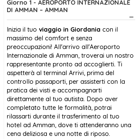
Giorno 1 - AEROPORTO INTERNAZIONALE
maestosa tra le rocce di arenaria rosa.
DI AMMAN – AMMAN
Questo sito, dichiarato patrimonio
dell'umanità dall'UNESCO, è famoso per le
Inizia il tuo
viaggio in Giordania
con il
sue straordinarie facciate scolpite nella
massimo del comfort e senza
roccia, che rendono Petra una delle sette
preoccupazioni! All'arrivo all'Aeroporto
meraviglie del mondo moderno. Ogni angolo
Internazionale di Amman, troverai un nostro
di Petra racconta la storia di una civiltà che
rappresentante pronto ad accoglierti. Ti
ha lasciato un'impronta indelebile nel cuore
aspetterà al terminal Arrivi, prima del
del deserto.
controllo passaporti, per assisterti con la
pratica dei visti e accompagnarti
Il
viaggio in Giordania Petra
è anche
direttamente al tuo autista. Dopo aver
un’occasione per vivere l’emozione di
completato tutte le formalità, potrai
camminare lungo il Siq, un imponente canyon
rilassarti durante il trasferimento al tuo
che conduce al Tesoro, il monumento più
hotel ad Amman, dove ti attenderanno una
celebre di Petra. Oltre a Petra, il viaggio ti
cena deliziosa e una notte di riposo.
condurrà nel deserto di Wadi Rum, dove