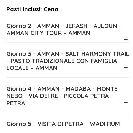
potrai fare un emozionante safari in jeep e
Pasti inclusi: Cena.
scoprire paesaggi straordinari fatti di
montagne maestose e dune di sabbia rossa.
Giorno 2 - AMMAN - JERASH - AJLOUN -
Qui avrai anche l'opportunità di pernottare in
AMMAN CITY TOUR – AMMAN
un campo tendato tradizionale, vivendo
un’esperienza autentica sotto le stelle del
Giorno 3 - AMMAN - SALT HARMONY TRAIL
deserto.
- PASTO TRADIZIONALE CON FAMIGLIA
LOCALE – AMMAN
Un altro momento imperdibile di questo
viaggio in Giordania
sarà la visita al Mar
Morto, dove potrai galleggiare nelle sue
Giorno 4 - AMMAN - MADABA - MONTE
acque salatissime e approfittare delle
NEBO - VIA DEI RE - PICCOLA PETRA -
PETRA
proprietà terapeutiche dei suoi fanghi.
Concluderai il tuo viaggio a Amman, la
capitale, ricca di storia e cultura, con una
Giorno 5 - VISITA DI PETRA - WADI RUM
passeggiata lungo Rainbow Street e la visita