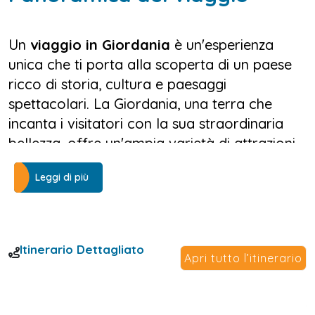
Un
viaggio in Giordania
è un'esperienza
unica che ti porta alla scoperta di un paese
ricco di storia, cultura e paesaggi
spettacolari. La Giordania, una terra che
incanta i visitatori con la sua straordinaria
bellezza, offre un'ampia varietà di attrazioni
turistiche, tra cui siti archeologici, meraviglie
Leggi di più
naturali e tradizioni secolari. Durante questo
viaggio, avrai l'opportunità di esplorare
alcune delle località più famose della
Giordania, come Petra, il Mar Morto, il
Itinerario Dettagliato
Apri tutto l’itinerario
deserto di Wadi Rum, e molto altro.
Il
viaggio in Giordania
ti porterà innanzitutto
a Petra, la città nabatea che si erge