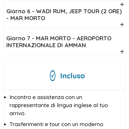
ai suoi numerosi siti archeologici.
Giorno 6 - WADI RUM, JEEP TOUR (2 ORE)
Un
viaggio in Giordania
7 giorni
è la scelta
- MAR MORTO
perfetta per chi cerca un'avventura che
mescola il fascino dell'antichità e la bellezza
Giorno 7 - MAR MORTO - AEROPORTO
naturale di una terra unica.
INTERNAZIONALE DI AMMAN
Incluso
Incontro e assistenza con un
rappresentante di lingua inglese al tuo
arrivo.
Trasferimenti e tour con un moderno