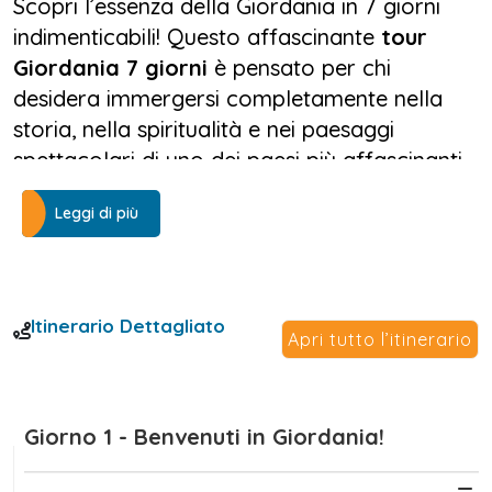
Scopri l’essenza della Giordania in 7 giorni
indimenticabili! Questo affascinante
tour
Giordania 7 giorni
è pensato per chi
desidera immergersi completamente nella
storia, nella spiritualità e nei paesaggi
spettacolari di uno dei paesi più affascinanti
del Medio Oriente.
Leggi di più
Il viaggio inizia ad Amman, capitale vivace e
moderna con radici antichissime. Dopo
l’arrivo, il nostro
tour Giordania con guida
Itinerario Dettagliato
italiana
ti porterà alla scoperta dei tesori del
Apri tutto l’itinerario
nord: la straordinaria città romana di Jerash,
con i suoi colonnati perfettamente
conservati, e l'imponente castello di Ajloun,
Giorno 1 - Benvenuti in Giordania!
immerso tra le colline verdi.