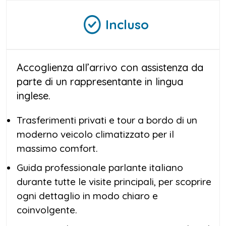
urbani. L’ultimo giorno, dopo una settimana
Incluso
intensa e ricca di emozioni, farai ritorno
all’aeroporto con il cuore pieno di ricordi.
Questo
itinerario Giordania 7 giorni
è
Accoglienza all’arrivo con assistenza da
l’ideale per chi cerca un perfetto equilibrio
parte di un rappresentante in lingua
tra cultura, avventura e relax. Un’esperienza
inglese.
completa e coinvolgente che racchiude il
meglio del paese in un
tour Giordania una
Trasferimenti privati e tour a bordo di un
settimana
ben organizzato e accompagnato
moderno veicolo climatizzato per il
da esperte guide italiane.
massimo comfort.
Guida professionale parlante italiano
durante tutte le visite principali, per scoprire
ogni dettaglio in modo chiaro e
coinvolgente.