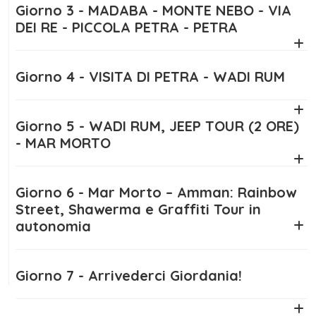
profondità tra tombe, templi e anfiteatri. Nel
Giorno 3 - MADABA - MONTE NEBO - VIA
pomeriggio, ti dirigerai verso il magico
DEI RE - PICCOLA PETRA - PETRA
deserto del Wadi Rum, dove vivrai
un’esperienza autentica in un campo tendato
Giorno 4 - VISITA DI PETRA - WADI RUM
beduino sotto un cielo stellato mozzafiato.
Il giorno successivo è dedicato a un
Giorno 5 - WADI RUM, JEEP TOUR (2 ORE)
emozionante safari in jeep nel Wadi Rum, tra
- MAR MORTO
dune e canyon, prima di trasferirti al Mar
Morto. Qui potrai rilassarti galleggiando nelle
Giorno 6 - Mar Morto – Amman: Rainbow
sue acque salate e godere di un’esperienza di
Street, Shawerma e Graffiti Tour in
benessere naturale unica.
autonomia
Durante il sesto giorno, potrai esplorare
Amman in autonomia, passeggiando per
Giorno 7 - Arrivederci Giordania!
Rainbow Street, gustando la famosa
shawerma di Al-Reem e ammirando i graffiti