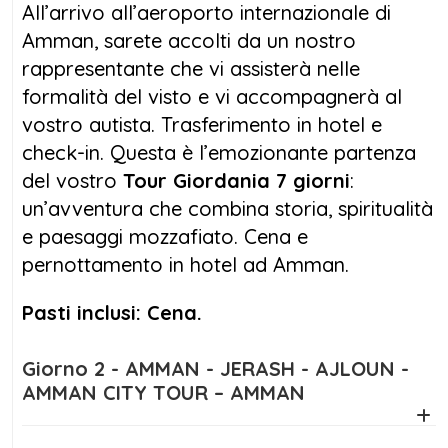
All’arrivo all’aeroporto internazionale di
Il giorno seguente è dedicato a un itinerario
Amman, sarete accolti da un nostro
ricco di spiritualità e cultura. Visiterai
rappresentante che vi assisterà nelle
Madaba, famosa per i mosaici bizantini, e il
formalità del visto e vi accompagnerà al
Monte Nebo, il punto da cui Mosè avvistò la
vostro autista. Trasferimento in hotel e
Terra Promessa. Seguendo l’antica Via dei Re,
check-in. Questa è l’emozionante partenza
raggiungerai la suggestiva Piccola Petra,
del vostro
Tour Giordania 7 giorni
:
un’introduzione perfetta alla meraviglia che ti
un’avventura che combina storia, spiritualità
attende: Petra, la città rosa scolpita nella
e paesaggi mozzafiato. Cena e
roccia, uno dei siti archeologici più
pernottamento in hotel ad Amman.
spettacolari al mondo.
Pasti inclusi: Cena.
Nel quarto giorno del
tour Giordania 7
giorni
, esplorerai Petra in tutta la sua
Giorno 2 - AMMAN - JERASH - AJLOUN -
maestosità, accompagnato da una guida
AMMAN CITY TOUR – AMMAN
esperta. Il percorso ti porterà attraverso il
Siq, fino al famoso Tesoro, e poi in