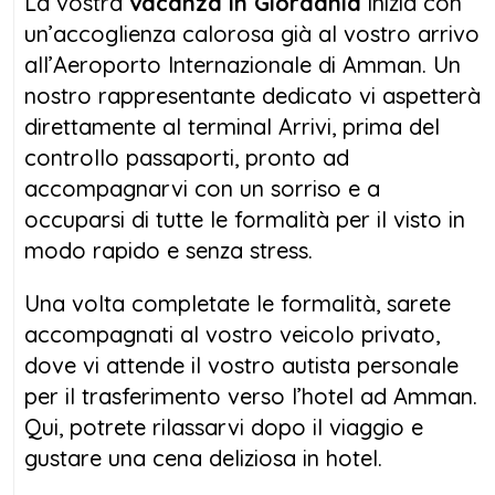
La vostra
vacanza in Giordania
inizia con
un’accoglienza calorosa già al vostro arrivo
Il terzo giorno ti conduce nel cuore
all’Aeroporto Internazionale di Amman. Un
dell’autenticità con il Salt Harmony Trail, un
nostro rappresentante dedicato vi aspetterà
affascinante percorso tra stradine
direttamente al terminal Arrivi, prima del
acciottolate, architetture ottomane e una
controllo passaporti, pronto ad
conviviale esperienza culinaria con una
accompagnarvi con un sorriso e a
famiglia locale. Il giorno successivo,
occuparsi di tutte le formalità per il visto in
seguendo la leggendaria Via dei Re, si
modo rapido e senza stress.
visitano Madaba e il Monte Nebo, luoghi
spirituali e storici che culminano con l’arrivo
Una volta completate le formalità, sarete
a Piccola Petra e infine alla mitica Petra.
accompagnati al vostro veicolo privato,
dove vi attende il vostro autista personale
Una
vacanza in Giordania
non sarebbe
per il trasferimento verso l’hotel ad Amman.
completa senza esplorare Petra, la città rosa
Qui, potrete rilassarvi dopo il viaggio e
scolpita nella roccia dai Nabatei. Camminare
gustare una cena deliziosa in hotel.
lungo il Siq fino al Tesoro è un’esperienza che