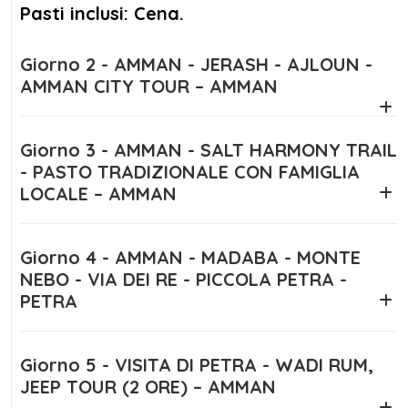
lascia senza fiato. Il quinto giorno include
Pasti inclusi: Cena.
anche l’avventura nel deserto del Wadi Rum,
dove un’escursione in jeep di 2 ore ti
Giorno 2 - AMMAN - JERASH - AJLOUN -
permetterà di ammirare paesaggi lunari e
AMMAN CITY TOUR – AMMAN
tramonti infuocati.
Infine, il sesto giorno prevede il trasferimento
Giorno 3 - AMMAN - SALT HARMONY TRAIL
- PASTO TRADIZIONALE CON FAMIGLIA
all’aeroporto con il cuore pieno di emozioni.
LOCALE – AMMAN
Questo
itinerario Giordania 6 giorni
ti
regalerà un perfetto equilibrio tra cultura,
natura e autenticità, rendendo la tua vacanza
Giorno 4 - AMMAN - MADABA - MONTE
in Giordania davvero indimenticabile.
NEBO - VIA DEI RE - PICCOLA PETRA -
PETRA
Con solo
6 giorni in Giordania
, potrai vivere
una concentrazione di esperienze uniche, che
Giorno 5 - VISITA DI PETRA - WADI RUM,
spaziano dalla storia antica alla bellezza
JEEP TOUR (2 ORE) – AMMAN
naturale, dal calore umano all’avventura nel