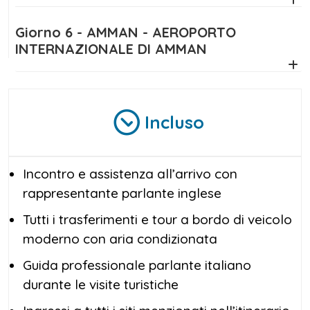
deserto. Scegli la tua prossima
vacanza in
Giordania
e preparati a lasciarti
Giorno 6 - AMMAN - AEROPORTO
INTERNAZIONALE DI AMMAN
sorprendere.
Incluso
Incontro e assistenza all’arrivo con
rappresentante parlante inglese
Tutti i trasferimenti e tour a bordo di veicolo
moderno con aria condizionata
Guida professionale parlante italiano
durante le visite turistiche