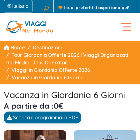
🌐 Italiano
I tuoi preferiti ti aspettano qui!
Home
Destinazioni
Tour Giordania Offerte 2026 | Viaggi Organizzati
dal Miglior Tour Operator
Viaggi in Giordania Offerte 2026
Vacanza in Giordania 6 Giorni
Vacanza in Giordania 6 Giorni
A partire da :0€
Scarica il programma in PDF