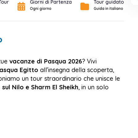
Tour
Giorni di Partenza
Tour guidato
Ogni giorno
Guida in italiano
o
tue
vacanze di Pasqua 2026
? Vivi
asqua Egitto
all’insegna della scoperta,
poniamo un tour straordinario che unisce le
 sul Nilo e Sharm El Sheikh
, in un solo
squa in Egitto 2026
ti porterà alla
ca partendo dal
Cairo
, dove visiterai le
cinante Sfinge, il Grande Museo Egizio e il
alili
. La tua avventura proseguirà a bordo