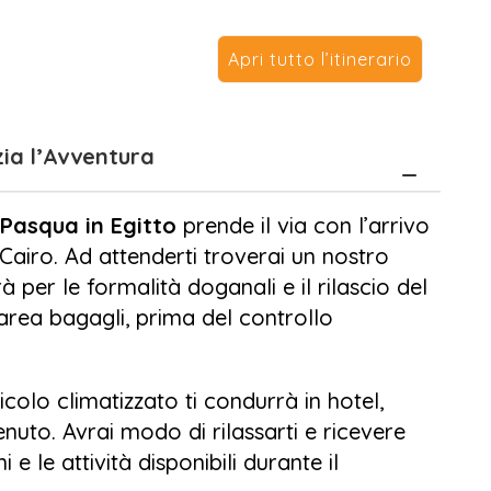
a crociera sul Nilo, durante la quale
o di Philae
,
Tempio di Kom Ombo
,
Tempio
Apri tutto l’itinerario
, cullato dalle acque del fiume più famoso
– Inizia l’Avventura
non finiscono qui: dopo tanta cultura e
ulle spiagge da sogno di
Sharm El Sheikh
, tra
 Pasqua in Egitto
prende il via con l’arrivo
 snorkeling, deserto e tramonti mozzafiato
 Cairo. Ad attenderti troverai un nostro
ilità di aggiungere escursioni uniche come
à per le formalità doganali e il rilascio del
incredibile tour nella leggendaria città
l’area bagagli, prima del controllo
amiglia o in gruppo, il nostro itinerario è
colo climatizzato ti condurrà in hotel,
rt, con assistenza dedicata in ogni fase,
nuto. Avrai modo di rilassarti e ricevere
qualità e una guida locale professionale.
i e le attività disponibili durante il
 Egitto 2026
e lasciati conquistare da un