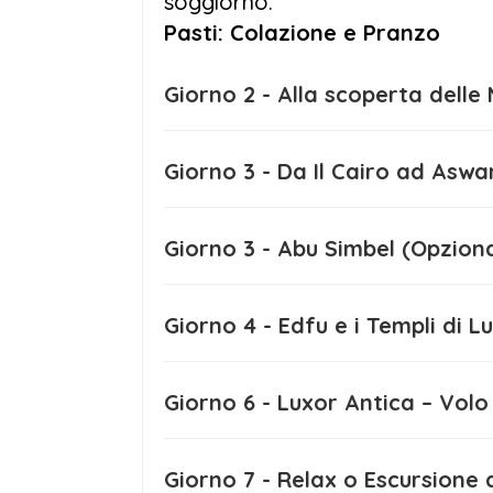
soggiorno.
Paese che incanta da millenni. I pos
Pasti: Colazione e Pranzo
perfetto per partire: clima ideale, at
viaggiatori italiani.
Giorno 2 - Alla scoperta 
Pasqua in Egitto 2026
ti aspetta: v
Giorno 3 - Da Il Cairo ad
paradiso!
Giorno 3 - Abu Simbel 
Giorno 4 - Edfu e i Templi di
Giorno 6 - Luxor Antica –
Giorno 7 - Relax o Escurs