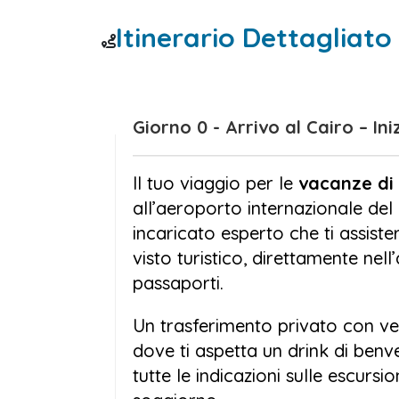
di una confortevole motonave per un
Itinerario Dettagliato
visiterai templi millenari come
Tempi
di Horus
,
Tempio di Karnak
e
Luxor
del mondo.
Giorno 0 - Arrivo al Cairo 
Ma le
vacanze di Pasqua in Egitto
storia, ti aspetta il meritato relax s
Il tuo viaggio per le
vacanze di
immersioni nella barriera corallina,
all’aeroporto internazionale del
sul Mar Rosso. Avrai anche la possib
incaricato esperto che ti assister
la visita ai Templi di
Abu Simbel
o un 
visto turistico, direttamente nel
di
Petra
in Giordania.
passaporti.
Che tu stia viaggiando in coppia, in f
Un trasferimento privato con vei
pensato per offrire il massimo comfo
dove ti aspetta un drink di benve
voli interni inclusi, sistemazioni di 
tutte le indicazioni sulle escursion
Prenota ora le tue
Vacanze Pasqua