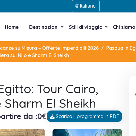
🌐 Italiano
Home
Destinazioni
Stili di viaggio
Chi siamo
acanze su Misura – Offerte Imperdibili 2026
Pasqua in Eg
era sul Nilo e Sharm El Sheikh
itto: Tour Cairo,
 e Sharm El Sheikh
artire da :0€
Scarica il programma in PDF