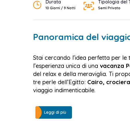
Durata
Tipologia del 
10 Giorni / 9 Notti
Semi Privato
Panoramica del viaggi
Stai cercando l’idea perfetta per le 
l’esperienza unica di una
vacanza P
del relax e della meraviglia. Ti pro
tre perle dell’Egitto:
Cairo, crociera
viaggio indimenticabile.
Il nostro pacchetto esclusivo per
Pa
scoperta dell’antica civiltà faraoni
Leggi di più
imponenti ,
Piramidi di Giza
, l’affas
coloratissimo
mercato di Khan El Kh