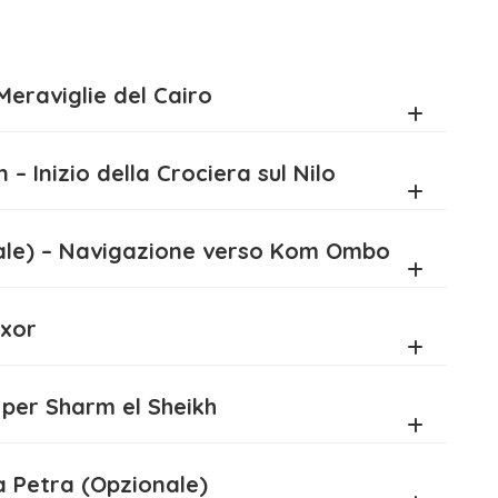
ti sono limitati e la Pasqua è il momento
trazioni imperdibili e offerte speciali per
delle Meraviglie del Cairo
ivi la magia di un viaggio tra passato e
 Aswan – Inizio della Crociera sul Nilo
(Opzionale) – Navigazione verso Kom Ombo
 Luxor
 Volo per Sharm el Sheikh
ione a Petra (Opzionale)