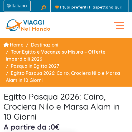
🌐 Italiano
I tuoi preferiti ti aspettano qui!
Home
Destinazioni
Tour Egitto e Vacanze su Misura – Offerte
Imperdibili 2026
Pasqua in Egitto 2027
Egitto Pasqua 2026: Cairo, Crociera Nilo e Marsa
Alam in 10 Giorni
Egitto Pasqua 2026: Cairo,
Crociera Nilo e Marsa Alam in
10 Giorni
A partire da :0€