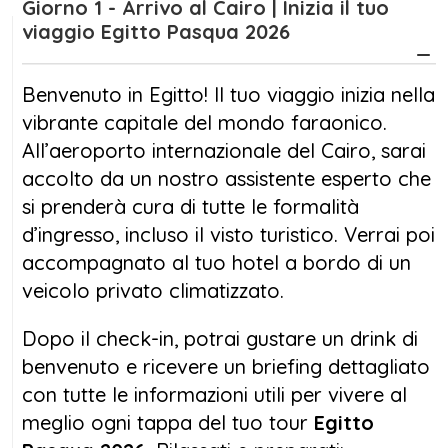
Giorno 1 - Arrivo al Cairo | Inizia il tuo
Con il nostro pacchetto
Egitto Pasqua 2026,
viaggio Egitto Pasqua 2026
trascorrerai 10 giorni tra
Cairo
,
Assuan
,
Luxor
e il Mar Rosso, guidato da esperti locali
Benvenuto in Egitto! Il tuo viaggio inizia nella
parlanti italiano e con assistenza
vibrante capitale del mondo faraonico.
professionale in ogni tappa. Il viaggio include
All’aeroporto internazionale del Cairo, sarai
2 notti nella capitale con visite private, 3 notti
accolto da un nostro assistente esperto che
a bordo di una motonave 5 stelle sul Nilo
si prenderà cura di tutte le formalità
con pensione completa e 4 notti a
Marsa
d’ingresso, incluso il visto turistico. Verrai poi
Alam
con trattamento Soft All Inclusive.
accompagnato al tuo hotel a bordo di un
veicolo privato climatizzato.
Il tour
Egitto Pasqua 2026
è perfetto per chi
cerca una vacanza equilibrata tra cultura e
Dopo il check-in, potrai gustare un drink di
benessere. Potrai esplorare templi millenari
benvenuto e ricevere un briefing dettagliato
come
Tempio di Karnak
,
Tempio di
con tutte le informazioni utili per vivere al
Luxor
,
Edfu
e
Kom Ombo
, navigare sul fiume
meglio ogni tappa del tuo tour
Egitto
più iconico del mondo e rilassarti tra le