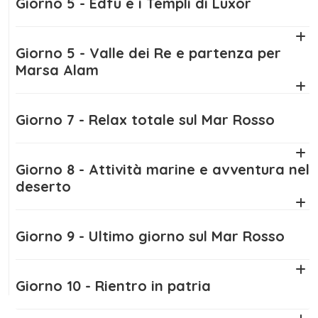
Giorno 5 - Edfu e i Templi di Luxor
che desiderano vivere la magia della Pasqua
in Egitto 2026 in totale sicurezza, con un
Giorno 5 - Valle dei Re e partenza per
servizio curato nei minimi dettagli.
Marsa Alam
Non perdere l’occasione: la
Pasqua in Egitto
2026
è il momento perfetto per lasciarti
Giorno 7 - Relax totale sul Mar Rosso
affascinare dalla storia faraonica e dalle
meraviglie naturali di uno dei paesi più
Giorno 8 - Attività marine e avventura nel
affascinanti del mondo.
deserto
Giorno 9 - Ultimo giorno sul Mar Rosso
Giorno 10 - Rientro in patria