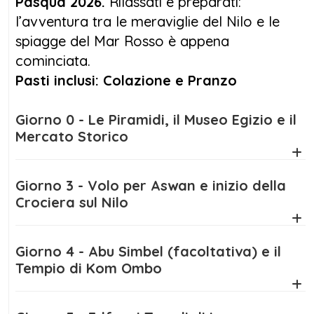
Pasqua 2026.
Rilassati e preparati:
acque turchesi del Mar Rosso. Se ami la
l’avventura tra le meraviglie del Nilo e le
storia ma non vuoi rinunciare al mare, il
spiagge del Mar Rosso è appena
viaggio Egitto Pasqua 2026 è la scelta ideale.
cominciata.
Pasti inclusi: Colazione e Pranzo
Approfitta subito delle migliori offerte Egitto
Pasqua 2026: trasferimenti privati, voli interni,
Giorno 0 - Le Piramidi, il Museo Egizio e il
ingressi ai siti, pasti selezionati e guida
Mercato Storico
personale sono già inclusi. In più, potrai
arricchire l’itinerario con escursioni
facoltative come
Abu Simbel
, safari nel
Giorno 3 - Volo per Aswan e inizio della
deserto o immersioni nei fondali più belli del
Crociera sul Nilo
Mar Rosso.
Giorno 4 - Abu Simbel (facoltativa) e il
Prenotare in anticipo ti garantirà le migliori
Tempio di Kom Ombo
offerte
Egitto Pasqua 2026
e la possibilità di
scegliere le sistemazioni migliori. Questo
viaggio è ideale per coppie, famiglie o gruppi