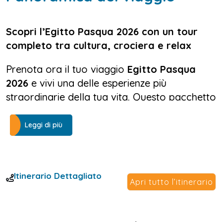
Scopri l’Egitto Pasqua 2026 con un tour
completo tra cultura, crociera e relax
Prenota ora il tuo viaggio
Egitto Pasqua
2026
e vivi una delle esperienze più
straordinarie della tua vita. Questo pacchetto
esclusivo è pensato per accompagnarti tra le
meraviglie dell’Antico Egitto, con un itinerario
Leggi di più
che unisce storia, avventura e comfort
assoluto. Dalle leggendarie
Piramidi di Giza
alla lussuosa crociera sul Nilo, fino alle
Itinerario Dettagliato
spiagge incontaminate di
Marsa Alam
, ogni
Apri tutto l’itinerario
dettaglio è curato per offrirti un’esperienza
indimenticabile.