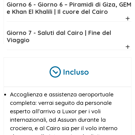
più complete e apprezzate tra le nostre
Giorno 6 - Giorno 6 – Piramidi di Giza, GEM
offerte di Pasqua in Egitto
. Un itinerario
e Khan El Khalili | Il cuore del Cairo
pensato per lasciarti senza fiato ogni giorno,
tra mito, leggenda e realtà.
Giorno 7 - Saluti dal Cairo | Fine del
Viaggio
Incluso
Accoglienza e assistenza aeroportuale
completa: verrai seguito da personale
esperto all’arrivo a Luxor per i voli
internazionali, ad Assuan durante la
crociera, e al Cairo sia per il volo interno