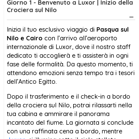
Giorno 1 - Benvenuto a Luxor | Inizio della
senza tempo, facendo tappa nei luoghi più
Crociera sul Nilo
iconici della civiltà egizia: il
Tempio di Karnak
,
la
Valle dei Re
, i templi di
Edfu
e
Kom Ombo
,
Inizia il tuo esclusivo viaggio di
Pasqua sul
fino ad arrivare ad
Assuan
, con le sue
Nilo e Cairo
con l’arrivo all’aeroporto
affascinanti isole e la possibilità di visitare il
internazionale di Luxor, dove il nostro staff
leggendario complesso di
Abu Simbel
.
dedicato ti accoglierà e ti assisterà in ogni
fase delle formalità. Da questo momento, ti
Dopo aver vissuto l’incanto della
Pasqua
attendono emozioni senza tempo tra i tesori
sul Nilo
, volerai al
Cairo
per completare il
dell’Antico Egitto.
tuo itinerario pasquale. Qui ti attendono le
maestose
Piramidi di Giza
, la ,
Sfinge
, il
Dopo il trasferimento e il check-in a bordo
Grande Museo Egizio
(GEM) e l’atmosfera
della crociera sul Nilo, potrai rilassarti nella
vibrante del
mercato di Khan El Khalili
tra
tua cabina e ammirare il panorama
spezie, profumi e artigianato locale. Potrai
incantato del fiume. La giornata si conclude
immergerti in una città che unisce storia
con una raffinata cena a bordo, mentre
millenaria e vita moderna, in un mix perfetto