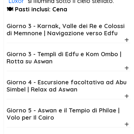
Luxor
si illumina sotto il cielo stellato.
di cultura e autenticità.
🍽️ Pasti inclusi: Cena
Questo tour
Pasqua sul Nilo e Cairo
è ideale
Giorno 3 - Karnak, Valle dei Re e Colossi
per coppie, famiglie e gruppi che desiderano
di Memnone | Navigazione verso Edfu
approfittare delle
offerte Pasqua Egitto
per
vivere una vacanza esclusiva all’insegna della
scoperta, del comfort e della bellezza. La
Giorno 3 - Templi di Edfu e Kom Ombo |
Rotta su Aswan
Pasqua sul Nilo
è uno dei periodi migliori per
visitare l’Egitto: temperature piacevoli,
atmosfera festiva e una luce dorata che
Giorno 4 - Escursione facoltativa ad Abu
rende ogni sito archeologico ancora più
Simbel | Relax ad Aswan
affascinante.
Con servizi di alta qualità, guide esperte in
Giorno 5 - Aswan e il Tempio di Philae |
Volo per Il Cairo
lingua italiana e assistenza continua, questo
pacchetto rappresenta una delle proposte