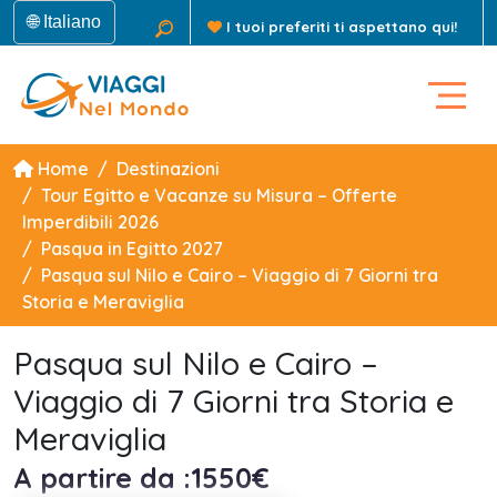
🌐 Italiano
I tuoi preferiti ti aspettano qui!
Home
Destinazioni
Tour Egitto e Vacanze su Misura – Offerte
Imperdibili 2026
Pasqua in Egitto 2027
Pasqua sul Nilo e Cairo – Viaggio di 7 Giorni tra
Storia e Meraviglia
Pasqua sul Nilo e Cairo –
Viaggio di 7 Giorni tra Storia e
Meraviglia
A partire da :1550€