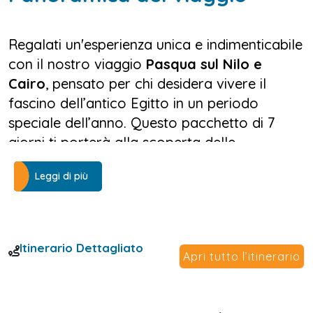
Regalati un'esperienza unica e indimenticabile
con il nostro viaggio
Pasqua sul Nilo e
Cairo
, pensato per chi desidera vivere il
fascino dell’antico Egitto in un periodo
speciale dell’anno. Questo pacchetto di 7
giorni ti porterà alla scoperta delle
meraviglie archeologiche del Paese dei
Leggi di più
Faraoni, combinando il relax di una crociera
sul Nilo con la magnificenza storica del
Cairo
.
Itinerario Dettagliato
Il viaggio inizia a
Luxor
,, la culla dell'antica
Apri tutto l’itinerario
Tebe, dove salperai per una suggestiva
crociera sul Nilo a Pasqua a bordo di una
motonave 5 stelle. Navigherai tra paesaggi