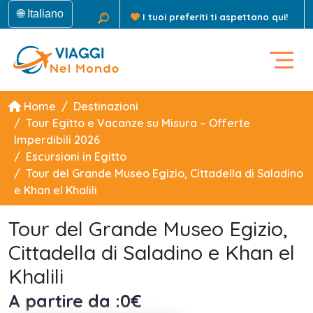
🌐 Italiano
I tuoi preferiti ti aspettano qui!
Home
Destinazioni
Tour Egitto e Vacanze su Misura – Offerte
Imperdibili 2026
Escursioni in Egitto
Tour del Grande Museo Egizio, Cittadella di Saladino
e Khan el Khalili
Tour del Grande Museo Egizio,
Cittadella di Saladino e Khan el
Khalili
A partire da :0€