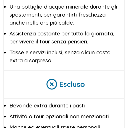
Cairo, aggiungendo fascino e spiritualità al
Una bottiglia d’acqua minerale durante gli
tuo
Tour del Grande Museo Egizio e
spostamenti, per garantirti freschezza
Cittadella
.
anche nelle ore più calde.
Assistenza costante per tutta la giornata,
La giornata si conclude con una passeggiata
per vivere il tour senza pensieri.
tra i vicoli del suggestivo
bazar di Khan el
Khalili
, il cuore pulsante del Cairo. Qui, tra
Tasse e servizi inclusi, senza alcun costo
spezie, lampade colorate e botteghe
extra a sorpresa.
artigiane, vivrai l’autentica atmosfera
egiziana e potrai acquistare souvenir unici.
Escluso
Al termine, il nostro responsabile e il tuo
autista ti riaccompagneranno in hotel,
concludendo un’esperienza indimenticabile:
Bevande extra durante i pasti
un
Tour del Grande Museo Egizio,
Attività o tour opzionali non menzionati.
Cittadella e Khan el Khalili
che combina
Mance ed eventuali spese personali.