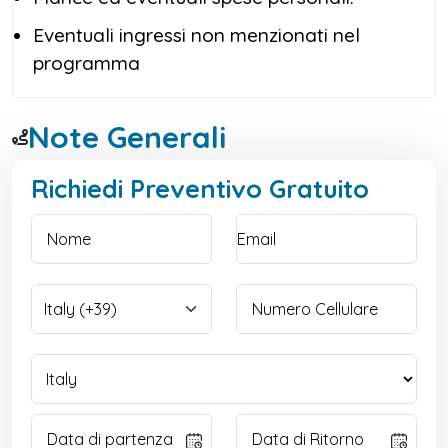
storia, arte, spiritualità e vita locale con la
garanzia di un’organizzazione curata in ogni
Eventuali ingressi non menzionati nel
dettaglio.
programma
Note Generali
Richiedi Preventivo Gratuito