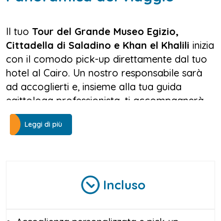
Il tuo
Tour del Grande Museo Egizio,
Cittadella di Saladino e Khan el Khalili
inizia
con il comodo pick-up direttamente dal tuo
hotel al Cairo. Un nostro responsabile sarà
ad accoglierti e, insieme alla tua guida
egittologa professionista, ti accompagnerà
per tutta la giornata con un servizio attento
Leggi di più
e organizzato. A bordo di un veicolo
moderno e climatizzato, raggiungerai il
nuovissimo
Grande Museo Egizio (GEM)
, il
più grande museo archeologico del mondo
dedicato alla civiltà faraonica. Qui potrai
Incluso
ammirare migliaia di reperti straordinari, tra
cui la leggendaria collezione di Tutankhamon,