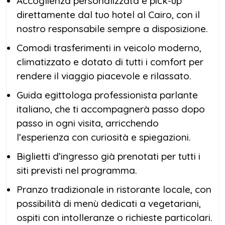
Accoglienza personalizzata e pick-up
statue monumentali e tesori che raccontano
direttamente dal tuo hotel al Cairo, con il
oltre 7.000 anni di storia.
nostro responsabile sempre a disposizione.
Dopo questo emozionante
tour del Grande
Comodi trasferimenti in veicolo moderno,
Museo Egizio
, ti attende un pranzo tipico in
climatizzato e dotato di tutti i comfort per
un ristorante locale, dove potrai gustare
rendere il viaggio piacevole e rilassato.
autentici piatti della tradizione egiziana.
Guida egittologa professionista parlante
Nel pomeriggio, grazie all’assistenza costante
italiano, che ti accompagnerà passo dopo
della tua guida, visiterai la
Cittadella di
passo in ogni visita, arricchendo
Saladino
, una delle fortezze medievali più
l’esperienza con curiosità e spiegazioni.
imponenti del Medio Oriente. All’interno
Biglietti d’ingresso già prenotati per tutti i
esplorerai la magnifica
Moschea di
siti previsti nel programma.
Muhammad Ali
, conosciuta anche come
Pranzo tradizionale in ristorante locale, con
Moschea di Alabastro
per i suoi rivestimenti
possibilità di menù dedicati a vegetariani,
raffinati. Le sue cupole maestose e i minareti
ospiti con intolleranze o richieste particolari.
eleganti regalano una vista spettacolare sul