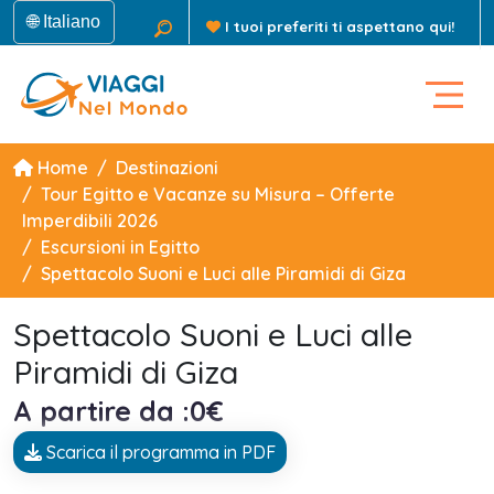
🌐 Italiano
I tuoi preferiti ti aspettano qui!
Home
Destinazioni
Tour Egitto e Vacanze su Misura – Offerte
Imperdibili 2026
Escursioni in Egitto
Spettacolo Suoni e Luci alle Piramidi di Giza
Spettacolo Suoni e Luci alle
Piramidi di Giza
A partire da :0€
Scarica il programma in PDF