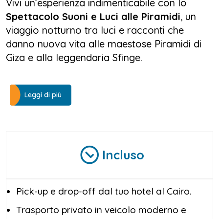
Vivi un’esperienza indimenticabile con lo
Spettacolo Suoni e Luci alle Piramidi
, un
viaggio notturno tra luci e racconti che
danno nuova vita alle maestose Piramidi di
Giza e alla leggendaria Sfinge.
Il tour inizia con il pick-up direttamente dal
tuo hotel al Cairo: a bordo di un comodo
Leggi di più
veicolo climatizzato, raggiungerai l’altopiano
di Giza, pronto a immergerti in uno degli
spettacoli più suggestivi del mondo.
Incluso
Quando cala la sera, le Piramidi e la Sfinge si
illuminano in un gioco di luci e colori che
racconta oltre 5.000 anni di storia. Durante
Pick-up e drop-off dal tuo hotel al Cairo.
lo
Spettacolo Suoni e Luci alle Piramidi
,
Trasporto privato in veicolo moderno e
ascolterai le voci dei faraoni che narrano la