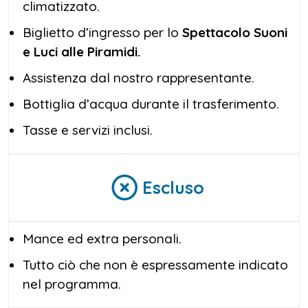
climatizzato.
grandezza dell’antica civiltà egizia, mentre le
luci disegnano figure e simboli sulle antiche
Biglietto d’ingresso per lo
Spettacolo Suoni
pietre.
e Luci alle Piramidi.
Ogni scena è accompagnata da una colonna
Assistenza dal nostro rappresentante.
sonora coinvolgente che trasforma il sito
Bottiglia d’acqua durante il trasferimento.
archeologico in un teatro a cielo aperto.
Tasse e servizi inclusi.
Questo
Spettacolo Suoni e Luci alle
Piramidi
non è solo un intrattenimento, ma
un vero e proprio viaggio sensoriale: ti
Escluso
sentirai trasportato indietro nel tempo, tra
miti, battaglie e scoperte, in un’atmosfera
unica e suggestiva che ti lascerà senza fiato.
Mance ed extra personali.
Tutto ciò che non è espressamente indicato
Al termine, sarai riaccompagnato al tuo hotel
nel programma.
con il ricordo di un’esperienza affascinante,