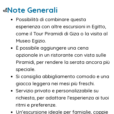
un momento speciale che aggiunge un tocco
magico al tuo soggiorno al Cairo.
Note Generali
Possibilità di combinare questa
Perfetto per coppie, famiglie e viaggiatori
esperienza con altre escursioni in Egitto,
curiosi, lo
Spettacolo Suoni e Luci alle
come il Tour Piramidi di Giza o la visita al
Piramidi
è un must per chi vuole vivere
Museo Egizio.
l’Egitto anche di notte, tra emozione, cultura
È possibile aggiungere una cena
e bellezza eterna.
opzionale in un ristorante con vista sulle
Piramidi, per rendere la serata ancora più
speciale.
Si consiglia abbigliamento comodo e una
giacca leggera nei mesi più freschi.
Servizio privato e personalizzabile su
richiesta, per adattare l’esperienza ai tuoi
ritmi e preferenze.
Un’escursione ideale per famiglie, coppie