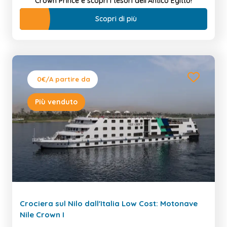
Crown Prince e scopri i tesori dell’Antico Egitto!
Scopri di più
0€
/A partire da
Più venduto
Crociera sul Nilo dall'Italia Low Cost: Motonave
Nile Crown I