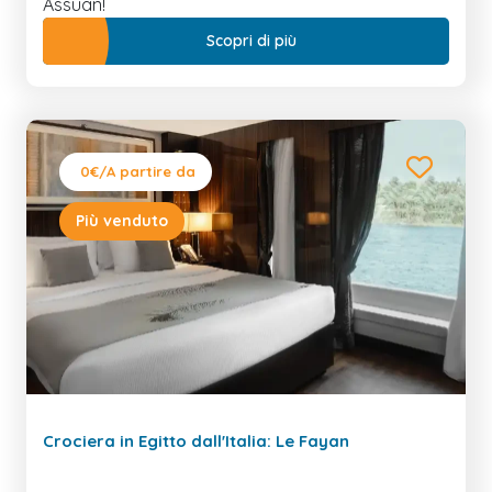
Assuan!
Scopri di più
0€
/A partire da
Più venduto
Crociera in Egitto dall'Italia: Le Fayan