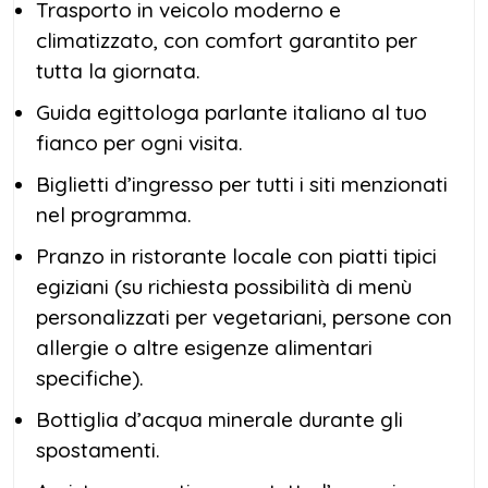
Trasporto in veicolo moderno e
piramide o un giro panoramico in cammello.
climatizzato, con comfort garantito per
tutta la giornata.
Dopo aver respirato la magia della
Escursione Piramidi Giza
, ti aspetta un
Guida egittologa parlante italiano al tuo
delizioso pranzo in un ristorante locale, dove
fianco per ogni visita.
assaggerai piatti tipici della cucina egiziana.
Biglietti d’ingresso per tutti i siti menzionati
nel programma.
Nel pomeriggio, il viaggio prosegue verso
Saqqara, la necropoli che custodisce la
Pranzo in ristorante locale con piatti tipici
Piramide a gradoni di Zoser, la prima della
egiziani (su richiesta possibilità di menù
storia. Qui, sempre con la guida al tuo fianco,
personalizzati per vegetariani, persone con
visiterai anche la tomba di Mehu,
allergie o altre esigenze alimentari
recentemente aperta al pubblico, con i suoi
specifiche).
straordinari rilievi e geroglifici.
Bottiglia d’acqua minerale durante gli
spostamenti.
L’ultima tappa sarà Menfi, l’antica capitale