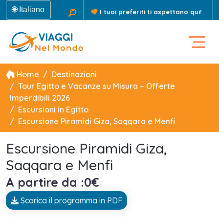
🌐 Italiano
I tuoi preferiti ti aspettano qui!
Home
Destinazioni
Tour Egitto e Vacanze su Misura – Offerte
Imperdibili 2026
Escursioni in Egitto
Escursione Piramidi Giza, Saqqara e Menfi
Escursione Piramidi Giza,
Saqqara e Menfi
A partire da :0€
Scarica il programma in PDF