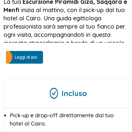
La tua
Escursione Piramidi Giza, Saqqara e
Menfi
inizia al mattino, con il pick-up dal tuo
hotel al Cairo. Una guida egittologa
professionista sarà sempre al tuo fianco per
ogni visita, accompagnandoti in questa
giornata straordinaria a bordo di un veicolo
moderno e climatizzato per il massimo
Leggi di più
comfort.
Il tour prende vita sull’altopiano di Giza, dove
si innalzano le Piramidi di Cheope, Chefren e
Micerino. Potrai scoprire i segreti della loro
Incluso
costruzione, ammirare l’enigmatica Sfinge e
visitare il Tempio a Valle di Chefren. Se
desideri, potrai rendere la tua
Escursione
Pick-up e drop-off direttamente dal tuo
Piramidi Giza
ancora più speciale con
hotel al Cairo.
esperienze facoltative come l’ingresso in una