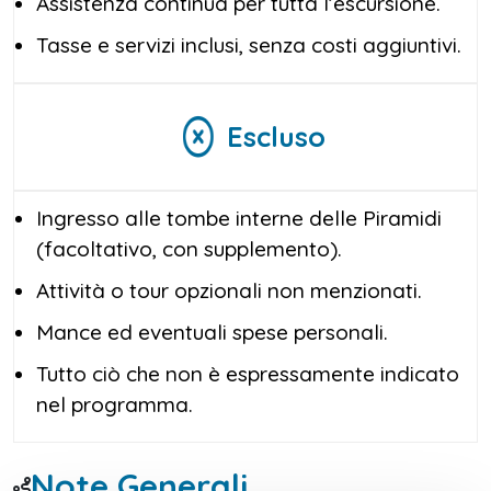
dell’Egitto, oggi un museo a cielo aperto che
Assistenza continua per tutta l’escursione.
conserva tesori come la colossale statua di
Tasse e servizi inclusi, senza costi aggiuntivi.
Ramses II e la Sfinge in alabastro.
Al termine, rientrerai in hotel con il ricordo di
Escluso
un’esperienza unica: un’
Escursione Piramidi
Giza, Saqqara e Menfi
completa e
avvincente, resa indimenticabile dalla
Ingresso alle tombe interne delle Piramidi
costante presenza della tua guida egittologa,
(facoltativo, con supplemento).
che sarà al tuo fianco in ogni momento e per
Attività o tour opzionali non menzionati.
ogni visita.
Mance ed eventuali spese personali.
Tutto ciò che non è espressamente indicato
nel programma.
Note Generali