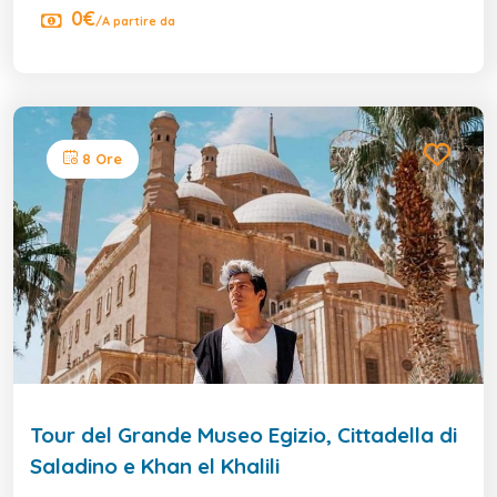
0€
/A partire da
8 Ore
Tour del Grande Museo Egizio, Cittadella di
Saladino e Khan el Khalili