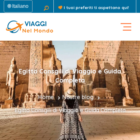
🌐 Italiano
I tuoi preferiti ti aspettano qui!
Egitto Consgili di Viaggio e Guida
Completa
Home
Nostre blog
Egitto Consgili di Viaggio e Guida Completa