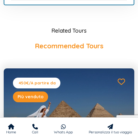
Related Tours
Recommended Tours
450€
/A partire da
Più venduto
Home
Call
Whats App
Personalizza il tuo viaggio