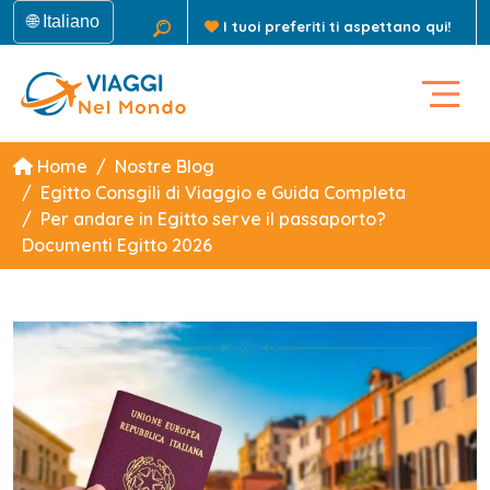
🌐 Italiano
I tuoi preferiti ti aspettano qui!
Home
Nostre Blog
Egitto Consgili di Viaggio e Guida Completa
Per andare in Egitto serve il passaporto?
Documenti Egitto 2026