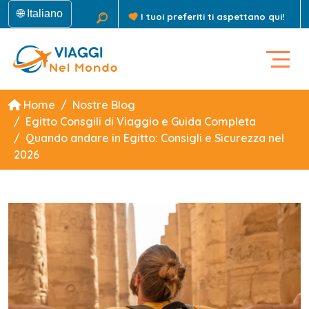
🌐 Italiano
I tuoi preferiti ti aspettano qui!
Home
Nostre Blog
Egitto Consgili di Viaggio e Guida Completa
Quando andare in Egitto: Consigli e Sicurezza nel
2026