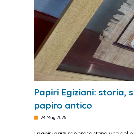
Papiri Egiziani: storia,
papiro antico
24 May 2025
I
papiri egizi
rappresentano una delle t