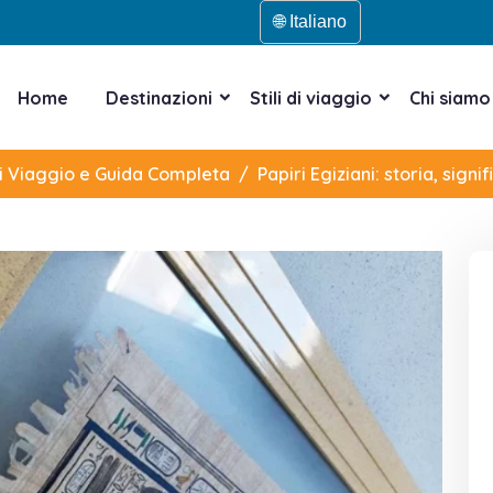
🌐 Italiano
Home
Destinazioni
Stili di viaggio
Chi siamo
di Viaggio e Guida Completa
Papiri Egiziani: storia, sign