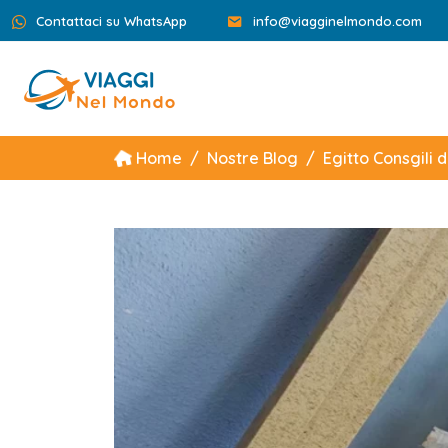
Contattaci su WhatsApp
info@viagginelmondo.com
Home
Nostre Blog
Egitto Consgili 