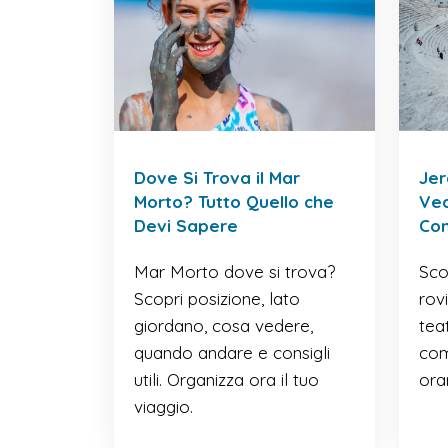
Dove Si Trova il Mar
Jer
Morto? Tutto Quello che
Ved
Devi Sapere
Co
Mar Morto dove si trova?
Sco
Scopri posizione, lato
rov
giordano, cosa vedere,
teat
quando andare e consigli
com
utili. Organizza ora il tuo
orar
viaggio.