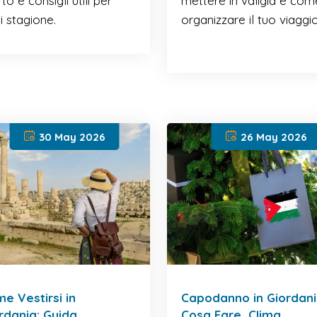
o e consigli utili per
mettere in valigia e com
i stagione.
organizzare il tuo viaggio
30 May 2026
26 May 2026
e Vestirsi in
Capodanno in Giordani
rdania: Guida
Cosa Fare, Clima,