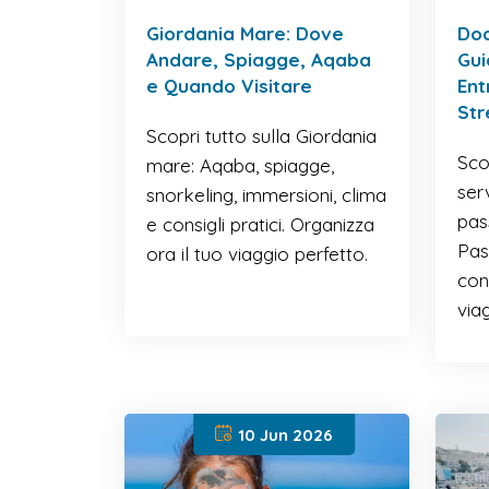
Giordania Mare: Dove
Doc
Andare, Spiagge, Aqaba
Gui
e Quando Visitare
Ent
Str
Scopri tutto sulla Giordania
Sco
mare: Aqaba, spiagge,
ser
snorkeling, immersioni, clima
pas
e consigli pratici. Organizza
Pass
ora il tuo viaggio perfetto.
cons
via
10 Jun 2026