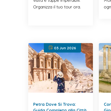
visita e tappe imperdibili.
Mort
Organizza il tuo tour ora.
ogn
03 Jun 2026
Petra Dove Si Trova:
Com
Guida Completa alla Città
Gio