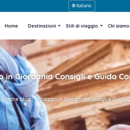
🌐 Italiano
Home
Destinazioni
Stili di viaggio
Chi siamo
o in Giordania Consigli e Guida C
Nostre blog
Viaggio in Giordania Consigli e Guida